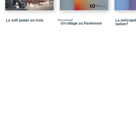
Chapitre 8_La Chine et 
Chapitre 9_Les firmes 
Le soft power en Asie
Nouveauté
La métropol
Un village au Parlement
nation?
Chapitre 10_La politiqu
Partie 3_Les conséquen
publiques
Chapitre 11_Les réform
Chapitre 12_Administra
Chapitre 13_Organisatio
modèles de gouvernan
Partie 4_Corruption, éth
Chapitre 14_Formes de 
corruption
Chapitre 15_Le naufrag
Chapitre 16_L'évasion f
Chapitre 17_L'OCDE
Chapitre 18_Le bulletin