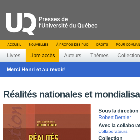
ACCUEIL
NOUVELLES
À PROPOS DES PUQ
DROITS
POUR COMMAN
Livres
Libre accès
Auteurs
Thèmes
Collectio
Merci Henri et au revoir!
Réalités nationales et mondialisa
Sous la direction
Robert Bernier
Avec la collabora
Collaborateurs
Collection