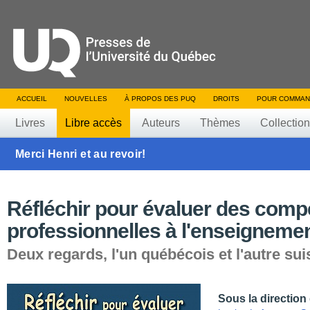
ACCUEIL
NOUVELLES
À PROPOS DES PUQ
DROITS
POUR COMMAN
Livres
Libre accès
Auteurs
Thèmes
Collectio
Merci Henri et au revoir!
Réfléchir pour évaluer des com
professionnelles à l'enseigneme
Deux regards, l'un québécois et l'autre sui
Sous la direction