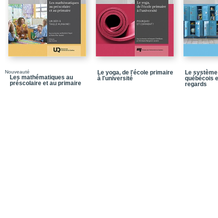
développent
Chapitre 7 - Bilan de l
enseignant
Chapitre 8 - Le mémoir
Chapitre 9 - Le regard s
Chapitre 10 - Moments 
Nouveauté
Le yoga, de l'école primaire
Le système 
Les mathématiques au
à l'université
québécois 
préscolaire et au primaire
Chapitre 11 - La prise 
regards
l'évaluation de la compé
l'enseignement
Chapitre 12 - Développ
à l'enseignement
Notices biographiques
La collection Éducation