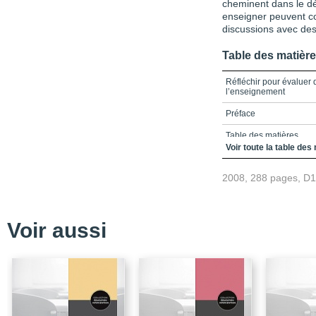
cheminent dans le d
enseigner peuvent co
discussions avec des
Table des matièr
Réfléchir pour évaluer
l’enseignement
Préface
Table des matières
Voir toute la table des
Évaluer des compétence
2008, 288 pages, D
L'évaluation intégrée à
Chapitre 2 - Une évalua
Chapitre 3 - L'encadreme
Voir aussi
formation des stagiair
Chapitre 4 - L'évaluat
Chapitre 5 - L'évaluati
l'acte d'enseigner
Chapitre 6 - Évaluer 