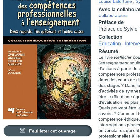
Louise Lafortune
,
Sy
Avec la collabora
Collaborateurs
Préface de
Préface de Sylvie 
Collection
Éducation - Interve
Résumé
Le livre
Réfléchir po
l’enseignement
soulè
d’actions à partir 
compétences profess
dans des cours de d
des stages ? Dans la
d’activités de synth
être le rôle d’une é
d’évaluation les plus 
Quels peuvent être les
savoirs ? Comment te
compétence éthique,
interrogations peuven
universitaires qui o
Feuilleter cet ouvrage
professionnelles à l