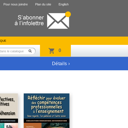
Pour nous joindre
Plan du site
English
IQUE
0
Détails ›