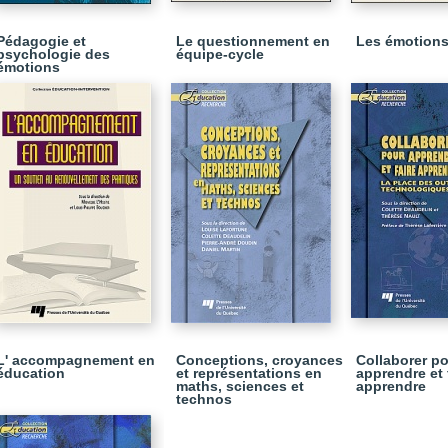
Pédagogie et
Le questionnement en
Les émotions 
psychologie des
équipe-cycle
émotions
L' accompagnement en
Conceptions, croyances
Collaborer p
éducation
et représentations en
apprendre et 
maths, sciences et
apprendre
technos