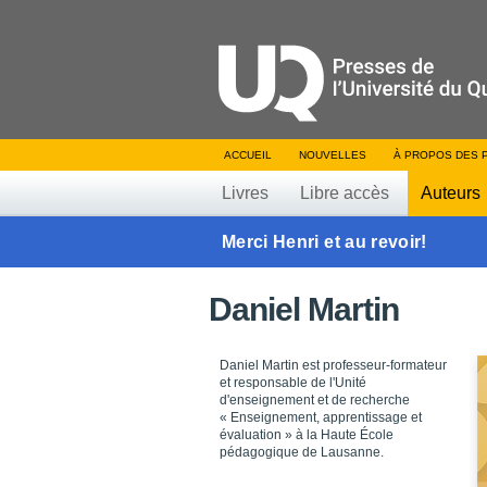
ACCUEIL
NOUVELLES
À PROPOS DES 
Livres
Libre accès
Auteurs
Merci Henri et au revoir!
Daniel Martin
Daniel Martin est professeur-formateur
et responsable de l'Unité
d'enseignement et de recherche
« Enseignement, apprentissage et
évaluation » à la Haute École
pédagogique de Lausanne.