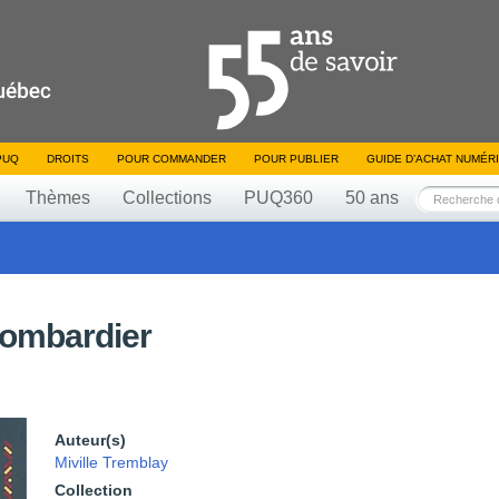
PUQ
DROITS
POUR COMMANDER
POUR PUBLIER
GUIDE D’ACHAT NUMÉR
Thèmes
Collections
PUQ360
50 ans
Bombardier
Auteur(s)
Miville Tremblay
Collection