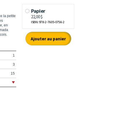
 la petite
es
he, en
Canada
cois.
1
3
15
19
21
25
33
45
61