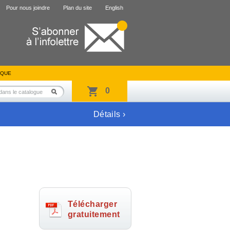
Pour nous joindre
Plan du site
English
IQUE
0
Détails ›
Télécharger
gratuitement