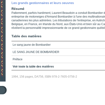
Les grands gestionnaires et leurs oeuvres
Résumé
Patiemment, parfois hardiment, Laurent Beaudoin a conduit Bombardier de
entreprise de motoneiges d'Armand Bombardier à l'une des multinational
canadiennes les plus admirées. Les tribulations de l'entreprise, en Autric
Belgique, en France, en Irlande du Nord, aux États-Unis et bien sûr au 
révèlent la personnalité impressionnante de ce grand gestionnaire québé
Table des matières
Le sang jaune de Bombardier
LE SANG JAUNE DE BOMBARDIER
Préface
Remerciements
Voir toute la table des matières
Table des matières
1994, 156 pages, DA756, ISBN 978-2-7605-0756-2
Jaune Ski-Doo
L'héritage
Une philoshophie de gestion
La commande du siècle