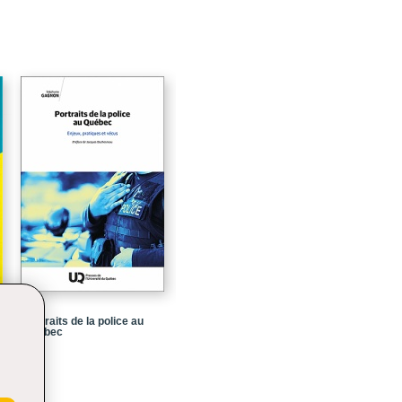
73
81
95
107
117
133
148
151
153
155
Portraits de la police au
Québec