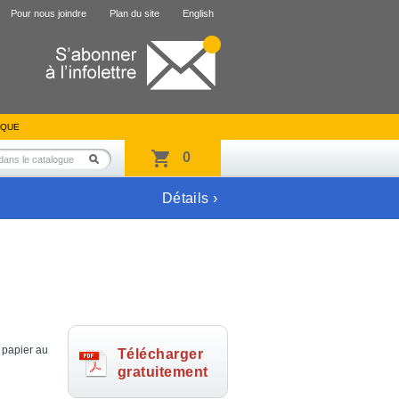
Pour nous joindre
Plan du site
English
IQUE
0
Détails ›
 papier au
Télécharger
gratuitement