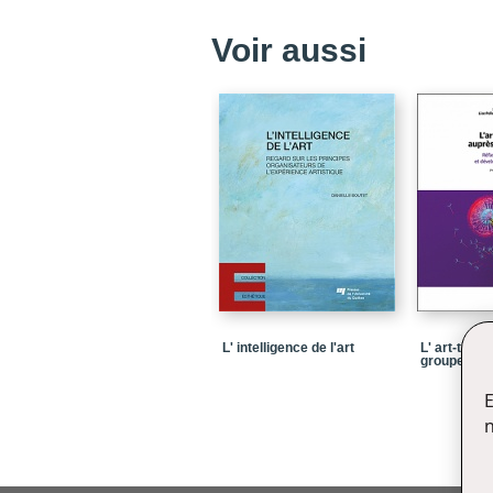
Voir aussi
L' intelligence de l'art
L' art-thér
groupes
E
n