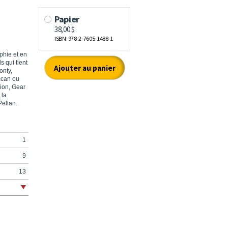
phie et en
s qui tient
onty,
acan ou
Bion, Gear
 la
Pellan.
1
9
13
17
35
53