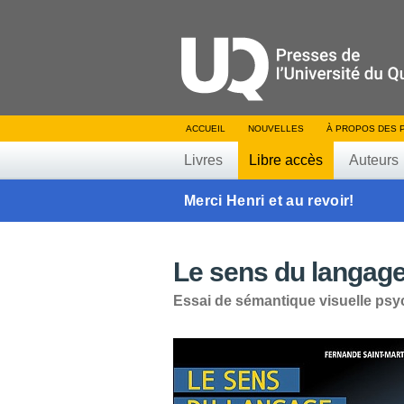
ACCUEIL
NOUVELLES
À PROPOS DES 
Livres
Libre accès
Auteurs
Merci Henri et au revoir!
Le sens du langage
Essai de sémantique visuelle psy