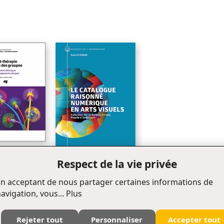
Chapitre 4 - Un vide sémantique en sémiotique
Chapitre 5 - La tradition anglo-saxonne
Chapitre 6 - La sémiologie psychanalytique
Chapitre 7 - Éléments de sémantique visuelle
Chapitre 8 - Le «sens» du sens
Annexe AI - Rappel de la syntaxe visuelle
Annexe AII - Étapes de l'analyse syntaxique
Annexe B - Une brève application sur l'oeuvre Mascarade l'Alfred Pellan
Bibliographie
Index
apie auprès des
Respect de la vie privée
Le catalogue raisonné
n acceptant de nous partager certaines informations de
numérique en arts visuels
avigation, vous...
Plus
Rejeter tout
Personnaliser
Accepter tout