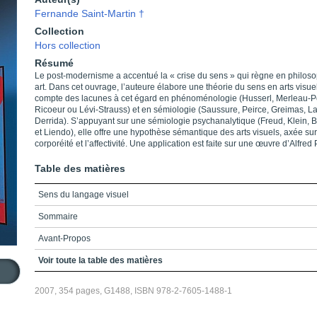
Fernande Saint-Martin †
Collection
Hors collection
Résumé
Le post-modernisme a accentué la « crise du sens » qui règne en philoso
art. Dans cet ouvrage, l’auteure élabore une théorie du sens en arts visuel
compte des lacunes à cet égard en phénoménologie (Husserl, Merleau-P
Ricoeur ou Lévi-Strauss) et en sémiologie (Saussure, Peirce, Greimas, L
Derrida). S’appuyant sur une sémiologie psychanalytique (Freud, Klein, 
et Liendo), elle offre une hypothèse sémantique des arts visuels, axée sur
corporéité et l’affectivité. Une application est faite sur une œuvre d’Alfred 
Table des matières
Sens du langage visuel
Sommaire
Avant-Propos
Chapitre 1 - Un renouveau herméneutique
Voir toute la table des matières
Chapitre 2 - Développements au XXe siècle
2007, 354 pages, G1488, ISBN 978-2-7605-1488-1
Chapitre 3 - Des phénoménologies