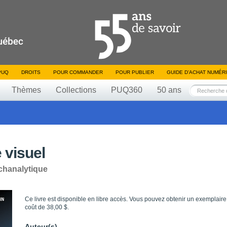
PUQ
DROITS
POUR COMMANDER
POUR PUBLIER
GUIDE D’ACHAT NUMÉR
Thèmes
Collections
PUQ360
50 ans
 visuel
chanalytique
Ce livre est disponible en libre accès. Vous pouvez obtenir un exemplaire
coût de 38,00 $.
Auteur(s)