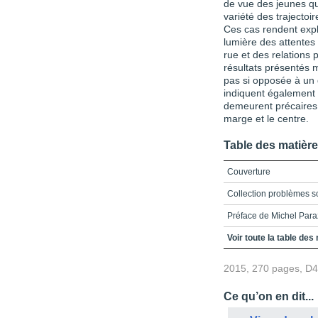
de vue des jeunes qui 
variété des trajectoi
Ces cas rendent expli
lumière des attentes
rue et des relations 
résultats présentés m
pas si opposée à un d
indiquent également q
demeurent précaires.
marge et le centre.
Table des matièr
Couverture
Collection problèmes so
Préface de Michel Paraz
Remerciements
Voir toute la table des
Table des matières
2015, 270 pages, D
Liste des figures et tab
Ce qu’on en dit...
Introduction