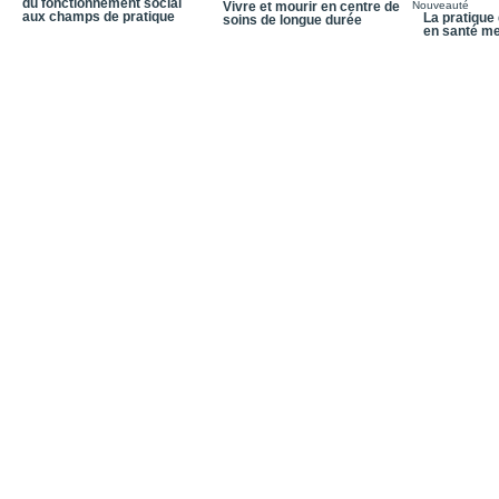
du fonctionnement social
Vivre et mourir en centre de
Nouveauté
aux champs de pratique
La pratique 
soins de longue durée
en santé me