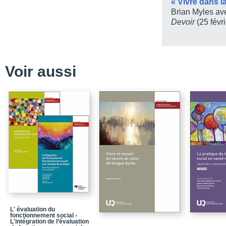
« Vivre dans la
Chapitre 1 - Pourquoi s’
Brian Myles av
Devoir
(25 févr
Conclusion
Chapitre 2 - La sortie d
l’épreuve de la reconn
Conclusion
Voir aussi
Chapitre 3 - S’en sort
Conclusion
Chapitre 4 - Les figures
Conclusion : S’en sortir
Conclusion générale - La
reconnaissance actuell
Bibliographie
Collection Problèmes so
Quatième de couvertur
L' évaluation du
fonctionnement social -
L'intégration de l’évaluation