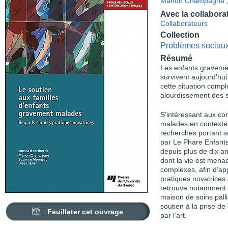
Manon Champagne
Avec la collabora
Collaborateurs
Collection
Problèmes sociaux 
Résumé
Les enfants graveme
survivent aujour­d’h
cette situation compl
alourdissement des s
S’intéressant aux co
malades en contexte 
recherches portant s
par Le Phare Enfants 
depuis plus de dix a
dont la vie est mena
complexes, afin d’app
pratiques novatrices q
retrouve notamment l
maison de soins palli
soutien à la prise d
Feuilleter cet ouvrage
par l’art.