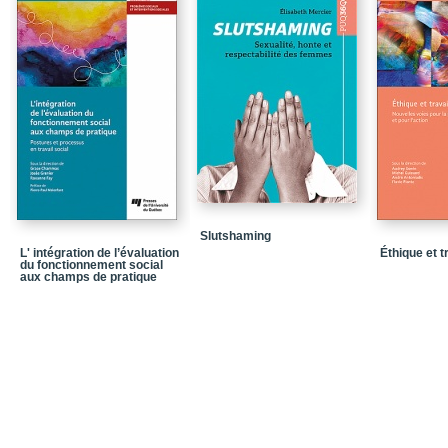
Les séjours à la Maiso
Le répit à domicile
L’accompagnement des 
Présentation des chapi
Références
Chapitre 1 -Les conditi
malade
Conclusion
Slutshaming
L' intégration de l’évaluation
Éthique et t
Références
du fonctionnement social
aux champs de pratique
Chapitre 2 - Les retom
palliatifs pédiatriques :
Conclusion
Références
Chapitre 3 - L’expérien
séjours de répit à la M
Conclusion