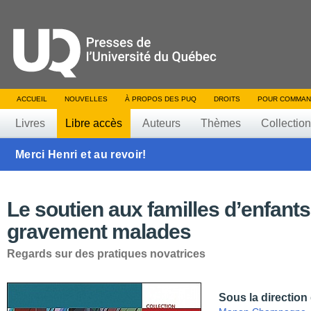
ACCUEIL
NOUVELLES
À PROPOS DES PUQ
DROITS
POUR COMMAN
Livres
Libre accès
Auteurs
Thèmes
Collectio
Merci Henri et au revoir!
Le soutien aux familles d’enfants
gravement malades
Regards sur des pratiques novatrices
Sous la direction