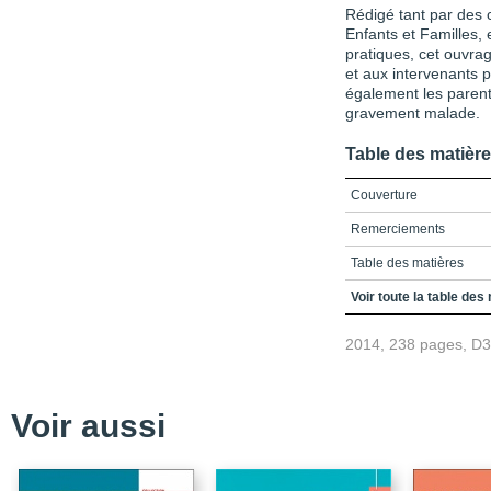
Rédigé tant par des 
Enfants et Familles, 
pratiques, cet ouvrag
et aux intervenants p
également les parents
gravement malade.
Table des matièr
Couverture
Remerciements
Table des matières
Liste des figures et tab
Voir toute la table des
Introduction
2014, 238 pages, D
La transformation des p
atteints d’une maladie 
Les soins palliatifs pédi
Voir aussi
Présentation de l’orga
Les programmes du Pha