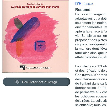
D'Enfance
Résumé
Dans cet ouvrage cons
adaptatives et la dé
seulement les notions
environnementale, mai
apte à faire face à l
vie. Sensibles au lie
proposent des pistes
risque et soulignent 
la manière dont l'éva
familiales ainsi que 
effets néfastes du st
La collection « D'Enf
et des réflexions de
Ces travaux s'adresse
des intervenants ou
Feuilleter cet ouvrage
de l'enfant dans sa f
donner accès, en fra
de permettre aux che
les politiques socia
éclairées. La collec
scientifique; tous le