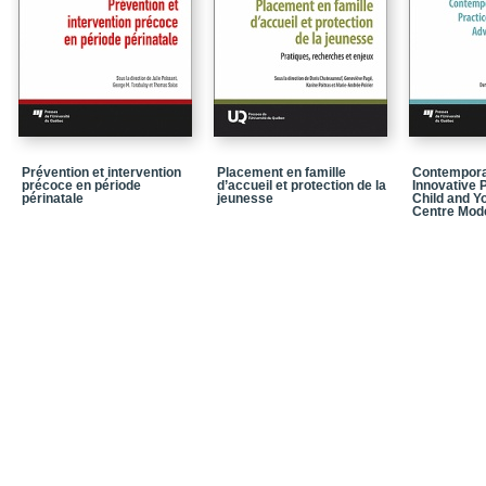
enfants et les adolesce
pratiques pour le travail
Notices biographiques
Bibliographie
Index onomastique
Index thématique
Prévention et intervention
Placement en famille
Contempora
précoce en période
d’accueil et protection de la
Innovative P
périnatale
jeunesse
Child and 
Centre Mod