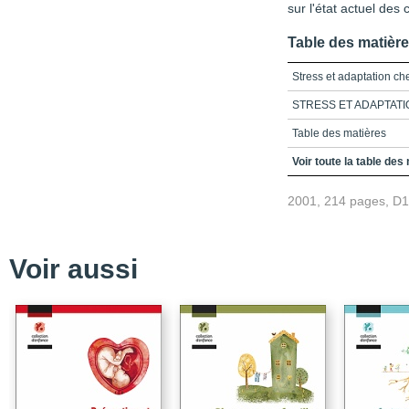
sur l'état actuel des
Table des matièr
Stress et adaptation che
STRESS ET ADAPTATI
Table des matières
Remerciements
Voir toute la table des
Introduction_Stress et 
2001, 214 pages, D
Chapitre 1_Le stress p
Chapitre 2_Régulation
au stress chez les jeun
Voir aussi
Chapitre 3_Les stratég
Chapitre 4_Les stratégi
le phénomène de résil
Chapitre 5_Stress famili
intellectuelle
Chapitre 6_Dépistage et