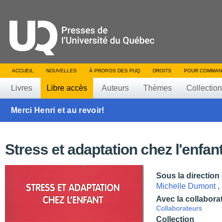
ACCUEIL
NOUVELLES
À PROPOS DES PUQ
DROITS
POUR COMMAN
Livres
Libre accès
Auteurs
Thèmes
Collectio
Merci Henri et au revoir!
Stress et adaptation chez l'enfan
Sous la direction
Michelle Dumont
,
Avec la collabora
Collaborateurs
Collection