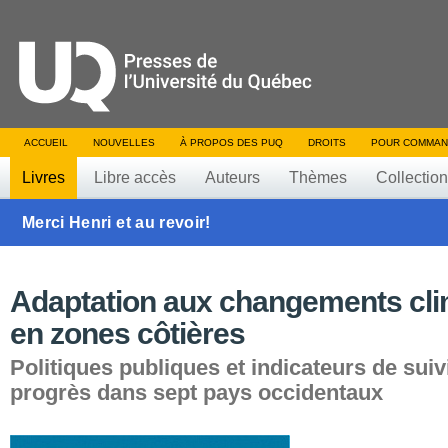
ACCUEIL
NOUVELLES
À PROPOS DES PUQ
DROITS
POUR COMMAN
Livres
Libre accès
Auteurs
Thèmes
Collectio
Merci Henri et au revoir!
Adaptation aux changements cli
en zones côtières
Politiques publiques et indicateurs de suiv
progrès dans sept pays occidentaux