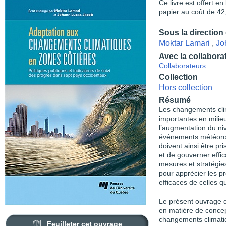
Ce livre est offert e
papier au coût de 42
Sous la direction
Moktar Lamari
,
Jo
Avec la collabora
Collaborateurs
Collection
Hors collection
Résumé
Les changements clim
importantes en milie
l’augmentation du niv
événements météorol
doivent ainsi être pr
et de gouverner eff
mesures et stratégie
pour apprécier les pr
efficaces de celles q
Le présent ouvrage d
en matière de concept
changements climati
Feuilleter cet ouvrage