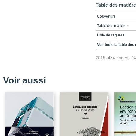
Table des matièr
Couverture
Table des matières
Liste des figures
Liste des tableaux
Voir toute la table des
Liste des sigles et acr
2015, 434 pages, D
Avant-propos
Chapitre 1 - Adaptation
suivi dans le contexte 
Voir aussi
lecture des études de c
Conclusion
Bibliographie
Chapitre 2 – Suivi et é
climatiques en zones côt
Conclusion
Bibliographie