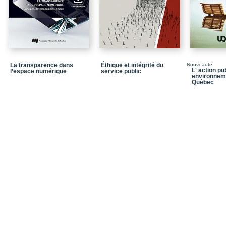
Chapitre 3 - Analyse ins
changements climatiqu
Conclusion
Bibliographie
Chapitre 4 - Royaume-Un
La transparence dans
Éthique et intégrité du
Nouveauté
L' action pu
l’espace numérique
service public
aux changements climat
environnem
Québec
Conclusion
Bibliographie
Chapitre 5 - Changemen
l’expérience néerlanda
d’évaluation
Conclusion
Bibliographie
Chapitre 6 - France : un
locales au cœur du suivi
Conclusion
Bibliographie