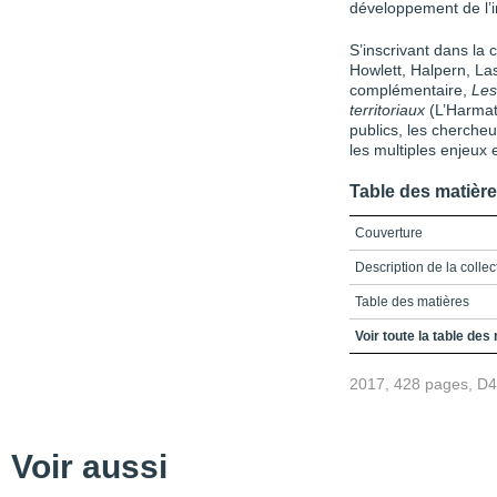
développement de l’i
S’inscrivant dans la
Howlett, Halpern, Las
complémentaire,
Les
territoriaux
(L’Harmatt
publics, les cherche
les multiples enjeux et
Table des matièr
Couverture
Description de la colle
Table des matières
Liste des acronymes et 
Voir toute la table des
Liste des figures et des
2017, 428 pages, D
INTRODUCTION / L’action
Les instruments de l’act
Voir aussi
Les typologies des inst