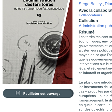
Serge Belley
,
Dia
Avec la collabora
Collaborateurs
Collection
Administration pu
Résumé
Les territoires son
économiques, environ
gouvernements et les
ajuster leurs politi
moyen de ce que l’on 
que les gouvernements
interventions sur le t
légal et réglementaire
collaboratif et organi
En plus d’une introdu
les instruments de l
cas – produites par 
Feuilleter cet ouvrage
européens – sur le r
l’aménagement, le dév
en quelque sorte un r
sur des objec­tifs, p