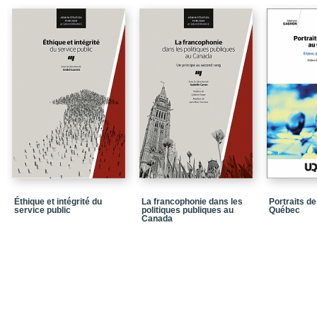
Les instruments de l’acti
La présentation des con
Bibliographie
PARTIE 1 / PILOTER 
L’AMÉNAGEMENT
CHAPITRE 1 / Des ports
évolutions du rôle de l’
portuaire à vocation ind
CHAPITRE 2 / Le Plan 
nouvel instrument de l
CHAPITRE 3 / Quand le 
l’action publique: le ca
dans les projets urbain
Éthique et intégrité du
La francophonie dans les
Portraits de
service public
politiques publiques au
Québec
Canada
CHAPITRE 4 / La planif
développer les territoir
PARTIE 2 / PILOTER 
CHAPITRE 5 / La gouvern
sociaux locaux face aux
France, en Espagne et
CHAPITRE 6 / Le « pact