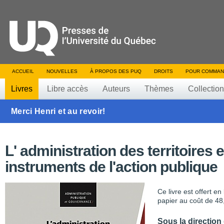
ACCUEIL
NOUVELLES
À PROPOS DES PUQ
DROITS
POUR COMMAN
Livres
Libre accès
Auteurs
Thèmes
Collectio
Merci Henri et au revoir!
L' administration des territoires e
instruments de l'action publique
Ce livre est offert e
papier au coût de 48
Sous la direction