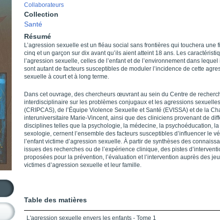
Collaborateurs
Collection
Santé
Résumé
L’agression sexuelle est un fléau social sans frontières qui touchera une fi
cinq et un garçon sur dix avant qu’ils aient atteint 18 ans. Les caractérist
l’agression sexuelle, celles de l’enfant et de l’environnement dans lequel 
sont autant de facteurs susceptibles de moduler l’incidence de cette agre
sexuelle à court et à long terme.
Dans cet ouvrage, des chercheurs œuvrant au sein du Centre de recherc
interdisciplinaire sur les problèmes conjugaux et les agressions sexuelle
(CRIPCAS), de l’Équipe Violence Sexuelle et Santé (EVISSA) et de la Ch
interuniversitaire Marie-Vincent, ainsi que des cliniciens provenant de dif
disciplines telles que la psychologie, la médecine, la psychoéducation, la
sexologie, cernent l’ensemble des facteurs susceptibles d’influencer le v
l’enfant victime d’agression sexuelle. À partir de synthèses des connaiss
issues des recherches ou de l’expérience clinique, des pistes d’interventi
proposées pour la prévention, l’évaluation et l’intervention auprès des je
victimes d’agression sexuelle et leur famille.
Table des matières
L'agression sexuelle envers les enfants - Tome 1