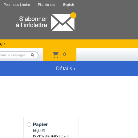
Pour nous joindre
Plan du site
English
IQUE
0
Détails ›