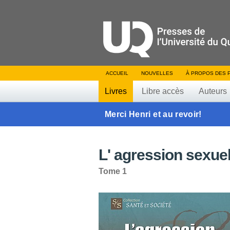
ACCUEIL
NOUVELLES
À PROPOS DES 
Livres
Libre accès
Auteurs
Merci Henri et au revoir!
L' agression sexuel
Tome 1