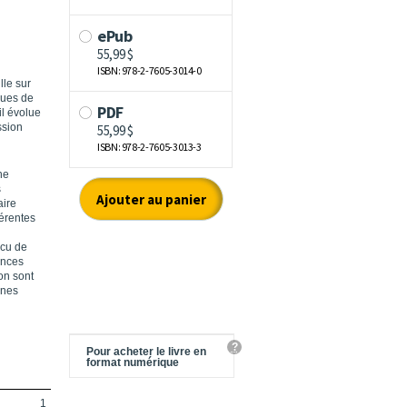
lle sur
iques de
il évolue
ssion
he
s
aire
férentes
écu de
ances
on sont
unes
?
Pour acheter le livre en
format numérique
1