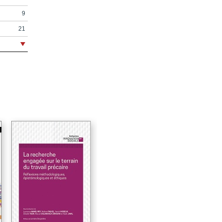
9
21
515