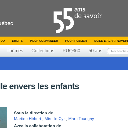
PUQ
DROITS
POUR COMMANDER
POUR PUBLIER
GUIDE D’ACHAT NUMÉR
Thèmes
Collections
PUQ360
50 ans
le envers les enfants
Sous la direction de
Martine Hébert
,
Mireille Cyr
,
Marc Tourigny
Avec la collaboration de