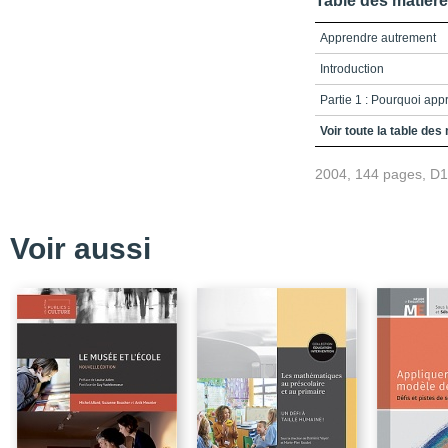
Table des matièr
Apprendre autrement
Introduction
Partie 1 : Pourquoi ap
Pour que la formation r
Voir toute la table des
Partie 2 : Comment ap
2004, 144 pages, D
La formation par l’actio
Le codéveloppement pr
Voir aussi
L’atelier de praxéologie
Les auteurs