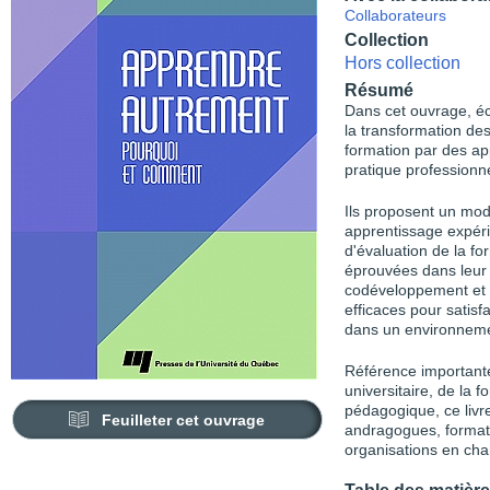
Collaborateurs
Collection
Hors collection
Résumé
Dans cet ouvrage, écr
la transformation de
formation par des ap
pratique professionne
Ils proposent un modè
apprentissage expérie
d'évaluation de la for
éprouvées dans leur 
codéveloppement et l
efficaces pour satisf
dans un environnem
Référence importante
universitaire, de la f
pédagogique, ce livr
Feuilleter cet ouvrage
andragogues, formate
organisations en ch