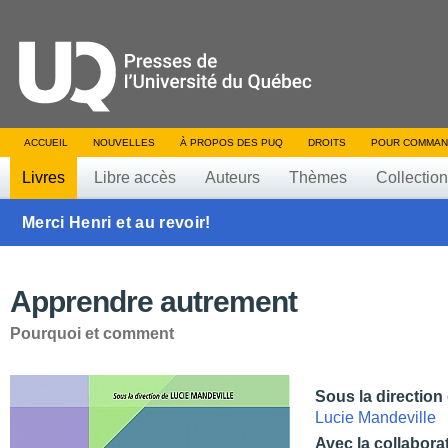
ACCUEIL
NOUVELLES
À PROPOS DES PUQ
DROITS
POUR COMMAN
Livres
Libre accès
Auteurs
Thèmes
Collectio
Merci Henri et au revoir!
Apprendre autrement
Pourquoi et comment
Sous la direction
Lucie Mandeville
Avec la collabora