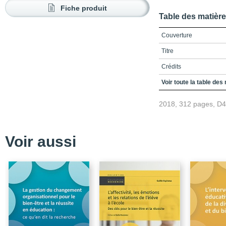
Fiche produit
Table des matièr
Couverture
Titre
Crédits
Remerciements
Voir toute la table des
Table des matières
2018, 312 pages, D
Liste des figures et des
Liste des abréviations
Voir aussi
Introduction / Quels rep
l’alternance ?
Un choix : une synthèse
Aperçu des chapitres
PARTIE 1 / ACCOMPA
RÉFLÉCHIR SUR LA P
Chapitre 1 / Faire réfléc