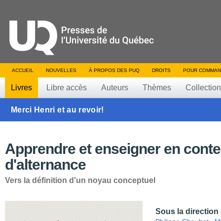
ACCUEIL
NOUVELLES
À PROPOS DES PUQ
DROITS
POUR COMMAN
Livres
Libre accès
Auteurs
Thèmes
Collectio
Merci Henri et au revoir!
Apprendre et enseigner en conte
d'alternance
Vers la définition d'un noyau conceptuel
Sous la direction