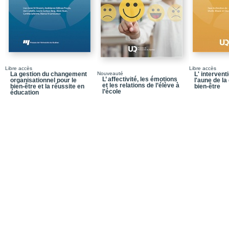
Chapitre 2 / Apprendre 
situation de travail et d
Chapitre 3 / Enseigner 
professionnelle au sec
PARTIE 2 / ALTERNE
DE L’ALTERNANCE
Libre accès
Libre accès
La gestion du changement
Nouveauté
L' intervent
L’ affectivité, les émotions
organisationnel pour le
Chapitre 4 / L’alternanc
l'aune de la
et les relations de l’élève à
bien-être et la réussite en
bien-être
l’entrepreneuriat
l’école
éducation
Chapitre 5 / L’alternanc
Chapitre 6 / Un disposi
remet en question l’alt
initiale secondaire en 
Chapitre 7 / Quelles pe
universitaires en Belg
PARTIE 3 / ALTERNE
FAIRE PLACE À PLUS
Chapitre 8 / Un objet d
Chapitre 9 / Les initiati
pour favoriser la prépara
profession enseignante