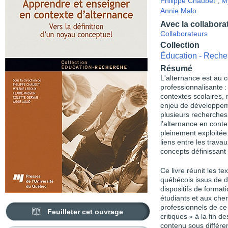
Philippe Chaubet
,
M
Annie Malo
Avec la collabora
Collaborateurs
Collection
Éducation - Reche
Résumé
L'alternance est au 
professionnalisante : 
contextes scolaires, 
enjeu de développeme
plusieurs recherches 
l’alternance en conte
pleinement exploitée
liens entre les trava
concepts définissant 
Ce livre réunit les te
québécois issus de d
dispositifs de formati
étudiants et aux che
professionnels de ce 
Feuilleter cet ouvrage
critiques » à la fin 
contenu sous différen