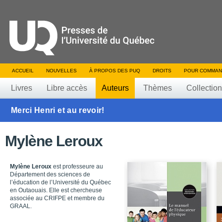
ACCUEIL
NOUVELLES
À PROPOS DES PUQ
DROITS
POUR COMMAN
Livres
Libre accès
Auteurs
Thèmes
Collectio
Merci Henri et au revoir!
Mylène Leroux
Mylène Leroux
est professeure au
Département des sciences de
l’éducation de l’Université du Québec
en Outaouais. Elle est chercheuse
associée au CRIFPE et membre du
GRAAL.