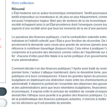
Hors collection
Résumé
L’État moderne est un acteur économique omniprésent. Tantôt pourvoyeur
tantôt emprunteur ou investisseur et, de plus en plus fréquemment, comme
est aussi l’employeur majeur. Bien peu de secteurs de la vie économique
société échappent ainsi à cet État-providence dont l’envergure couvre tou
aspects d’une société ainsi que tous les moments de la vie d’une personn
Le paradoxe des finances publiques, c’est la contradiction naturelle entre l
individuel et l’intérêt collectif, que l’État a pour fonction de réconcilier. De 
proviennent la demande sans cesse plus grande de services (jamais assez
réticence à contribuer davantage (toujours trop). Cela mène à pratiquer l’
compromis et à prendre des décisions comme celles de l’équilibriste sur s
fer : chacune d’elles peut être fatale à la survie politique d’un gouvernem
d’une administration.
Comment décide-t-on des finances publiques ? Après avoir traité du reve
premier tome, l’auteur s’attaque maintenant, dans ce deuxième tome, au
publiques et à leurs conséquences. Il trace les grandes lignes du proces
budgétaire en établissant une distinction claire entre les cheminements po
administratif. Il dépeint le portrait de l’ensemble des dépenses des gouv
et des administrations ainsi que leurs retombées budgétaires, financières
économiques. Il expose enfin le principe de reddition de compte et esqui
devrait être l’éthique sous-jacente à la gestion des finances publiques. C
de la problématique des finances publiques actuelles, il cherche à mettre 
sur les décisions qu’il est possible de prendre.