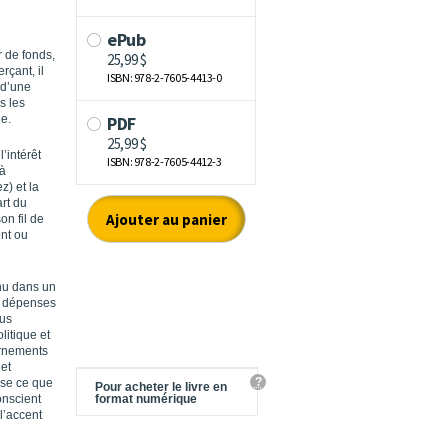
 de fonds,
rçant, il
 d’une
s les
e.
’intérêt
là
) et la
art du
on fil de
ent ou
nu dans un
x dépenses
sus
litique et
ernements
 et
?
sse ce que
Pour acheter le livre en
onscient
format numérique
l’accent