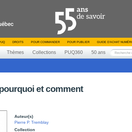
PUQ
DROITS
POUR COMMANDER
POUR PUBLIER
GUIDE D’ACHAT NUMÉR
Thèmes
Collections
PUQ360
50 ans
 : pourquoi et comment
Auteur(s)
Pierre P. Tremblay
Collection