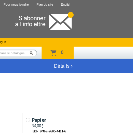
Pour nous joindre
Plan du site
English
IQUE
0
Détails ›