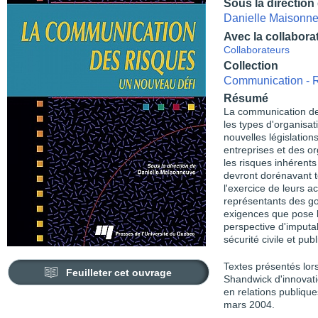
Sous la direction
Danielle Maisonn
Avec la collabora
Collaborateurs
Collection
Communication - R
Résumé
La communication de
les types d'organisat
nouvelles législation
entreprises et des o
les risques inhérents
devront dorénavant 
l'exercice de leurs a
représentants des g
exigences que pose 
perspective d'imputab
sécurité civile et pub
Textes présentés lor
Feuilleter cet ouvrage
Shandwick d'innovatio
en relations publiqu
mars 2004.