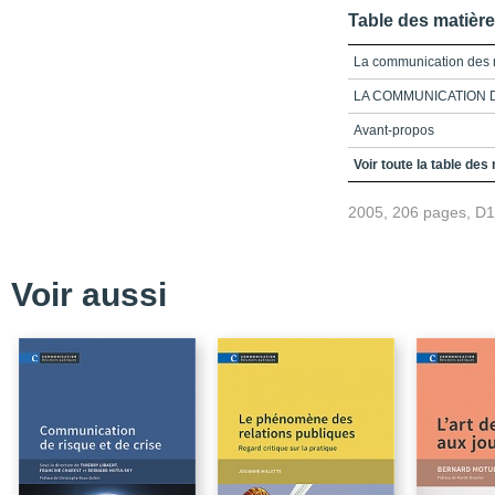
Table des matièr
La communication des 
LA COMMUNICATION 
Avant-propos
Table des matières
Voir toute la table des
Partie 1_Sécurité
2005, 206 pages, D
Chapitre 1_La loi sur la
Chapitre 2_La communic
des populations
Voir aussi
Chapitre 3_Infrastructu
Partie 2_Transparence
Chapitre 4_Communicatio
l'information, un équilib
Chapitre 5_Le risque d
municipalités locales
Chapitre 6_La place de