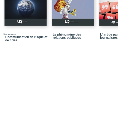
gestion des risques
Partie 3_Législation
Chapitre 7_La sécurité p
Chapitre 8_L'obligation
Chapitre 9_Législation 
Nouveauté
Le phénomène des
L' art de pa
Communication de risque et
relations publiques
et de communication de
journalistes
de crise
Chapitre 10_Législatio
Partie 4_Projets
Chapitre 11_Le projet 
l'Est de Montréal
Chapitre 12_Un projet d
Chapitre 13_Communicat
cas d'urgence nucléaire
Chapitre 14_Le point de
communication des ris
Bibliographie