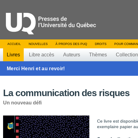
ACCUEIL
NOUVELLES
À PROPOS DES PUQ
DROITS
POUR COMMAN
Livres
Libre accès
Auteurs
Thèmes
Collectio
Merci Henri et au revoir!
La communication des risques
Un nouveau défi
Ce livre est disponib
exemplaire papier au