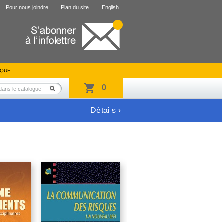
Pour nous joindre
Plan du site
English
IQUE
0
Détails ›