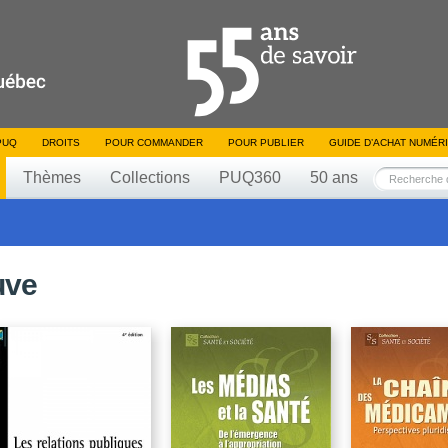
PUQ
DROITS
POUR COMMANDER
POUR PUBLIER
GUIDE D’ACHAT NUMÉR
Thèmes
Collections
PUQ360
50 ans
uve