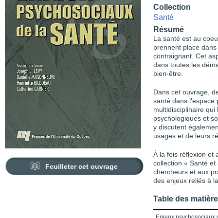
Collection
Santé
Résumé
La santé est au coe
prennent place dans
contraignant. Cet asp
dans toutes les démar
bien-être.
Dans cet ouvrage, de
santé dans l'espace 
multidisciplinaire qu
psychologiques et soc
y discutent égalemen
usages et de leurs r
À la fois réflexion et
collection « Santé e
Feuilleter cet ouvrage
chercheurs et aux pr
des enjeux reliés à l
Table des matièr
Enjeux psychosociaux d