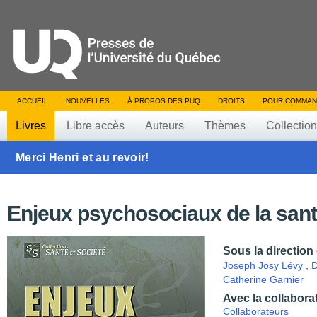
ACCUEIL
NOUVELLES
À PROPOS DES PUQ
DROITS
POUR COMMAN
Livres
Libre accès
Auteurs
Thèmes
Collectio
Merci Henri et au revoir!
Enjeux psychosociaux de la san
Sous la direction
Joseph Josy Lévy
,
D
Catherine Garnier
Avec la collabora
Collaborateurs