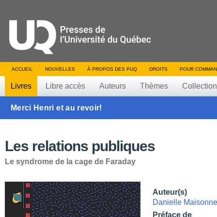
ACCUEIL
NOUVELLES
À PROPOS DES PUQ
DROITS
POUR COMMAN
Livres
Libre accès
Auteurs
Thèmes
Collectio
Merci Henri et au revoir!
Les relations publiques
Le syndrome de la cage de Faraday
Auteur(s)
Danielle Maisonn
Préface de