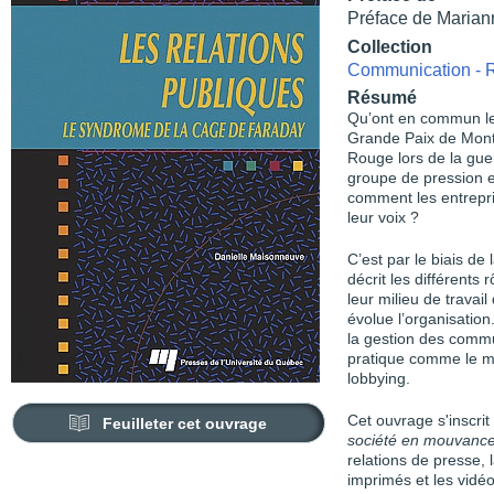
Préface de Marian
Collection
Communication - R
Résumé
Qu’ont en commun l
Grande Paix de Montr
Rouge lors de la guerr
groupe de pression e
comment les entrepris
leur voix ?
C’est par le biais d
décrit les différents 
leur milieu de travai
évolue l’organisation
la gestion des commu
pratique comme le ma
lobbying.
Cet ouvrage s'inscrit
Feuilleter cet ouvrage
société en mouvanc
relations de presse,
imprimés et les vidéo