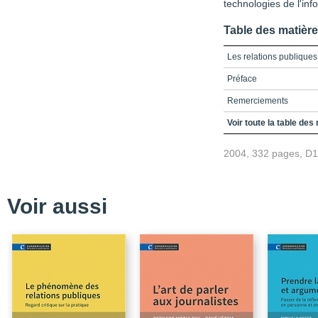
technologies de l'inf
Table des matièr
Les relations publiques
Préface
Remerciements
Table des matières
Voir toute la table des
Introduction
2004, 332 pages, D
Chapitre 1 : Flux d’inf
Chapitre 2 : Cadres d’a
Voir aussi
Chapitre 3 : L’informat
Chapitre 4 : Réseautag
Chapitre 5 : Relations p
Chapitre 6 : Groupes d
activiste
Conclusion : Clin d’œil