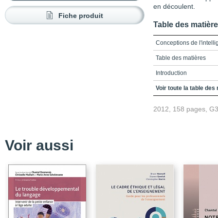
en découlent.
Fiche produit
Table des matièr
Conceptions de l'intell
Table des matières
Introduction
Chapitre 1. Représenta
Voir toute la table des
Rapport entre croyance
2012, 158 pages, G
Sens et valeurs de véri
Représentations, théori
Voir aussi
Systèmes de connaissa
Expériences actuelles 
expériences passées
Persistance et change
Rôle de la formation da
enseignantes