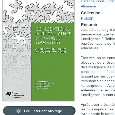
Caterina Fiorilli
,
Pie
Albanese
Collection
Fusion
Résumé
Jusqu’à quel degré c
pensez-vous que l’é
l’intelligence ? Réfl
représentations de l’
éducatives.
Très vite, on se trou
élèves et leurs résult
de l’intelligence les
conceptions en fonct
laissant penser que 
immuables et innées,
l’enseignement. Au co
entendre que l’éduca
l’intelligence, auront
Après avoir présenté 
les plus importantes 
Feuilleter cet ouvrage
livre aborde le rappo