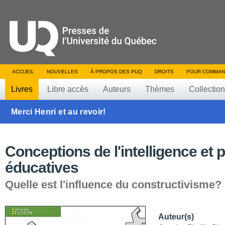
ACCUEIL
NOUVELLES
À PROPOS DES PUQ
DROITS
POUR COMMAN
Livres
Libre accès
Auteurs
Thèmes
Collectio
Merci Henri et au revoir!
Conceptions de l'intelligence et 
éducatives
Quelle est l'influence du constructivisme?
Auteur(s)