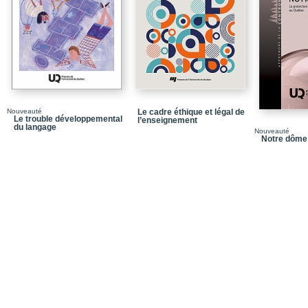
Conclusion : Rôle des 
pratiques professionnel
Chapitre 2. Croyances 
Le concept d'intelligen
Conceptions populaires 
Conceptions enseignan
Nouveauté
Le cadre éthique et légal de
Le trouble développemental
l’enseignement
Des conceptions aux pr
du langage
Nouveauté
Notre dôme
Conclusion : Entre conc
Chapitre 3. Formation e
développement de l'int
Rôle de l'expérience
Rôle du contexte
Rôle de la formation
Rôle de la culture péd
Conceptions constructiv
(burnout)