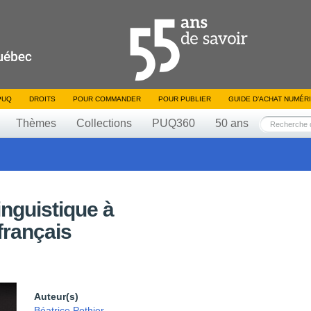
PUQ
DROITS
POUR COMMANDER
POUR PUBLIER
GUIDE D’ACHAT NUMÉR
Thèmes
Collections
PUQ360
50 ans
inguistique à
français
Auteur(s)
Béatrice Pothier