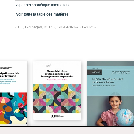
Alphabet phonétique international
Introduction
Voir toute la table des matières
Conclusion
2011, 194 pages, D3145, ISBN 978-2-7605-3145-1
Bibliographie
Manuel d'éthique
professionnelle pour