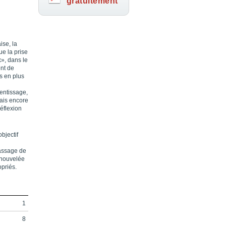
gratuitement
ise, la
ue la prise
x», dans le
ent de
s en plus
rentissage,
ais encore
réflexion
bjectif
passage de
enouvelée
opriés.
1
8