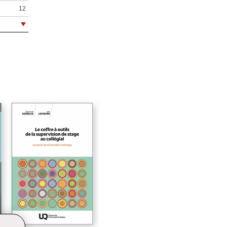
12
14
184
192