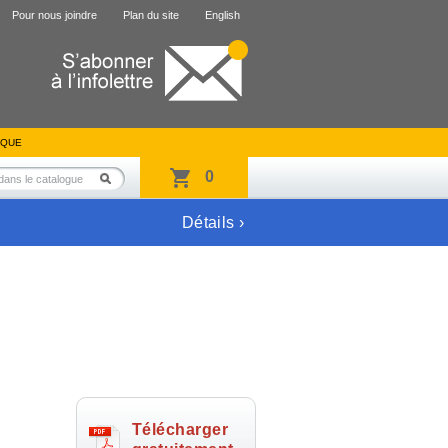
Pour nous joindre
Plan du site
English
IQUE
0
Détails ›
Télécharger