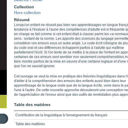
Collection
Hors collection
Résumé
Lorsqu'un enfant ne réussit pas bien ses apprentissages en langue frança
tendance à l'évaluer à l'aune des compétences d'adulte est si fréquente q
en charge se fait comme si cet enfant était à classer parmi les «a-normau
sens : sortant de la norme. Les apports des sciences du langage permett
considérer ces erreurs sous un autre angle. Le code écrit s'éloigne de plu
du code oral et ces différences échappent parfois à l'adulte qui maîtrise
parfaitement l'écrit. Si l'on tente de se mettre à la place de l'enfant en app
certaines de ces erreurs vont sembler non seulement compréhensibles m
faire montre parfois de la mise en oeuvre d'une certaine logique et d'une 
que l'on ne saurait ignorer.
Cet ouvrage se veut la mise en pratique des théories linguistiques dans l'o
d'aider à la compréhension des erreurs des enfants aussi bien dans leur
apprentissage de la langue orale que de la langue écrite, voire dans le 
l'une à l'autre. De cette nouvelle approche découleront une conception r
de l'appréciation de l'erreur ainsi que des outils de remédiation plus appr
Table des matières
Contribution de la linguistique à l'enseignement du français
Table des matières