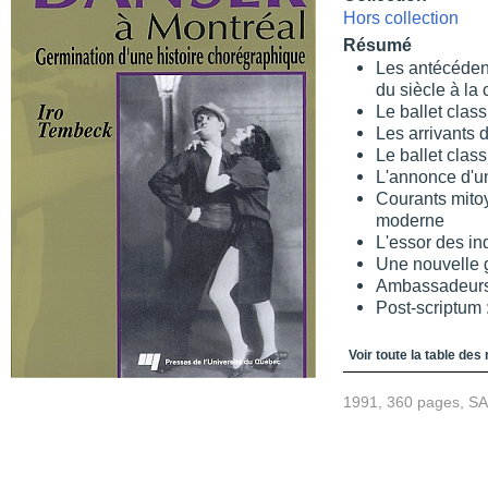
Hors collection
Résumé
Les antécédent
du siècle à la
Le ballet clas
Les arrivants d
Le ballet clas
L'annonce d'u
Courants mito
moderne
L'essor des i
Une nouvelle 
Ambassadeurs c
Post-scriptum 
Table des matièr
Voir toute la table des
1991, 360 pages, S