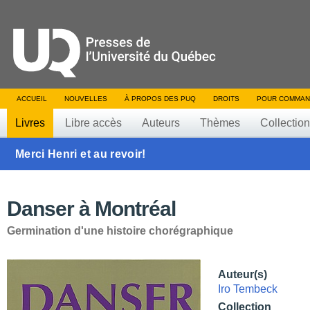
ACCUEIL
NOUVELLES
À PROPOS DES PUQ
DROITS
POUR COMMAN
Livres
Libre accès
Auteurs
Thèmes
Collectio
Merci Henri et au revoir!
Danser à Montréal
Germination d'une histoire chorégraphique
Auteur(s)
Iro Tembeck
Collection