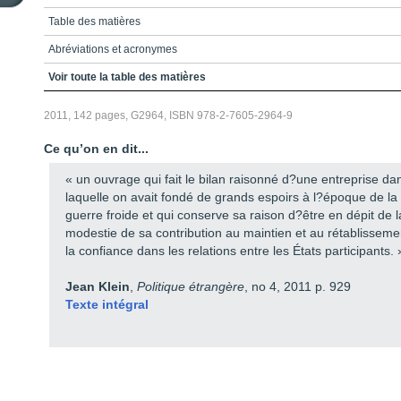
Table des matières
Abréviations et acronymes
Introduction
Voir toute la table des matières
Chapitre 1 - Genèse, structuration et aboutissement du processus
2011, 142 pages, G2964, ISBN 978-2-7605-2964-9
Chapitre 2 - Le régime FCE menacé
Ce qu’on en dit...
Chapitre 3 - Les deux défis du traité FCE
« un ouvrage qui fait le bilan raisonné d?une entreprise da
Chapitre 4 - Le processus d’adaptation du traité FCE
laquelle on avait fondé de grands espoirs à l?époque de la
guerre froide et qui conserve sa raison d?être en dépit de l
Chapitre 5 - Le moratoire russe et l’incertitude de l’avenir du traité FCE
modestie de sa contribution au maintien et au rétablisseme
Conclusion
la confiance dans les relations entre les États participants. 
Chronologie
Jean Klein
,
Politique étrangère
, no 4, 2011 p. 929
Bibliographie
Texte intégral
Index
La collection Enjeux contemporains