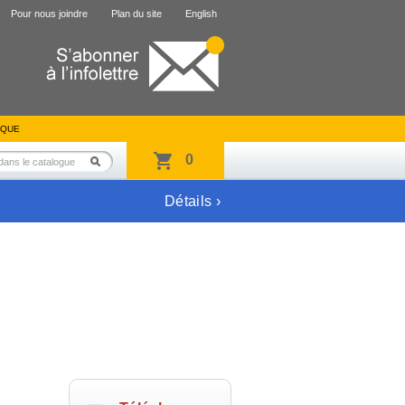
Pour nous joindre
Plan du site
English
IQUE
0
Détails ›