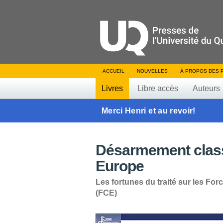
ACCUEIL
NOUVELLES
À PROPOS DES 
Livres
Libre accès
Auteurs
Merci Henri et au revoir!
Désarmement classi
Europe
Les fortunes du traité sur les F
(FCE)