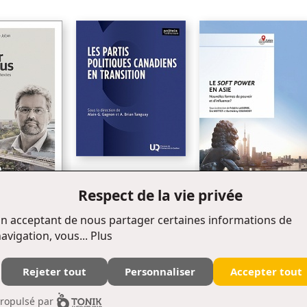
Nouveauté
Les partis politiques
Respect de la vie privée
canadiens en transition
Le soft power en Asie
ous
n acceptant de nous partager certaines informations de
avigation, vous...
Plus
Rejeter tout
Personnaliser
Accepter tout
Édifice Fleurie, 480, de La Chapelle, bureau F015, Québec (Québec) Canada G1K 0B6
ropulsé par