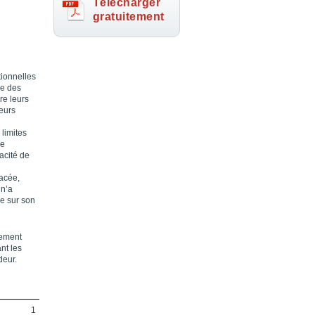
Télécharger
gratuitement
tionnelles
ie des
ire leurs
leurs
 limites
de
acité de
nacée,
 n’a
e sur son
mement
nt les
deur.
1