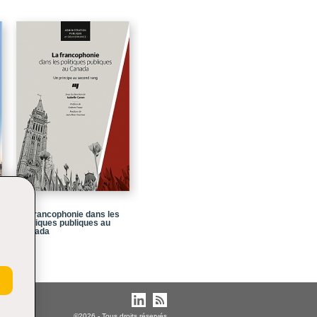
La francophonie dans les
politiques publiques au
Canada
©2026 - Tous droits réservés