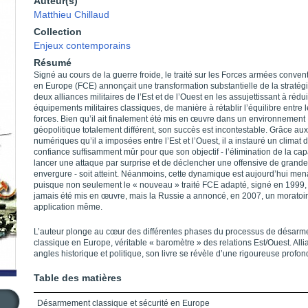
Auteur(s)
Matthieu Chillaud
Collection
Enjeux contemporains
Résumé
Signé au cours de la guerre froide, le traité sur les Forces armées conven
en Europe (FCE) annonçait une transformation substantielle de la stratég
deux alliances militaires de l’Est et de l’Ouest en les assujettissant à rédu
équipements militaires classiques, de manière à rétablir l’équilibre entre 
forces. Bien qu’il ait finalement été mis en œuvre dans un environnement
géopolitique totalement différent, son succès est incontestable. Grâce aux
numériques qu’il a imposées entre l’Est et l’Ouest, il a instauré un climat 
confiance suffisamment mûr pour que son objectif - l’élimination de la cap
lancer une attaque par surprise et de déclencher une offensive de grande
envergure - soit atteint. Néanmoins, cette dynamique est aujourd’hui me
puisque non seulement le « nouveau » traité FCE adapté, signé en 1999,
jamais été mis en œuvre, mais la Russie a annoncé, en 2007, un moratoir
application même.
L’auteur plonge au cœur des différentes phases du processus de désar
classique en Europe, véritable « baromètre » des relations Est/Ouest. Allia
angles historique et politique, son livre se révèle d’une rigoureuse profon
Table des matières
Désarmement classique et sécurité en Europe