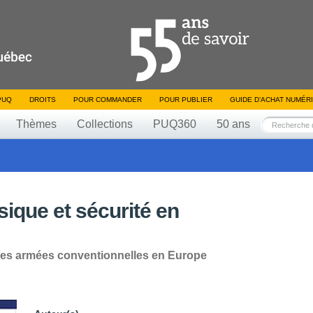
PUQ
DROITS
POUR COMMANDER
POUR PUBLIER
GUIDE D’ACHAT NUMÉR
Thèmes
Collections
PUQ360
50 ans
que et sécurité en
orces armées conventionnelles en Europe