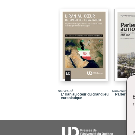
Nouveauté
Nouveauté
L' Iran au cœur du grand jeu
Parler au n
E
eurasiatique
n
P