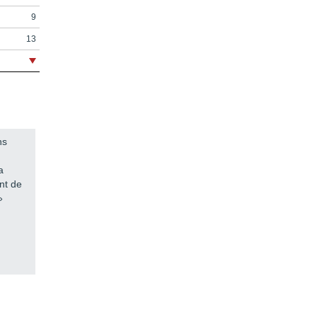
9
13
15
31
55
71
ns
85
a
111
nt de
123
»
127
131
139
143