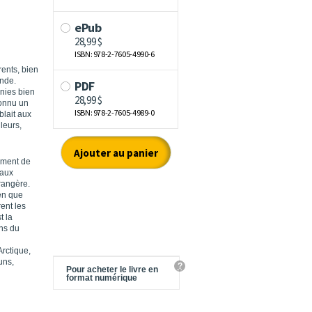
rents, bien
onde.
nies bien
 connu un
blait aux
leurs,
lement de
 aux
rangère.
en que
rent les
t la
ins du
Arctique,
uns,
?
Pour acheter le livre en
format numérique