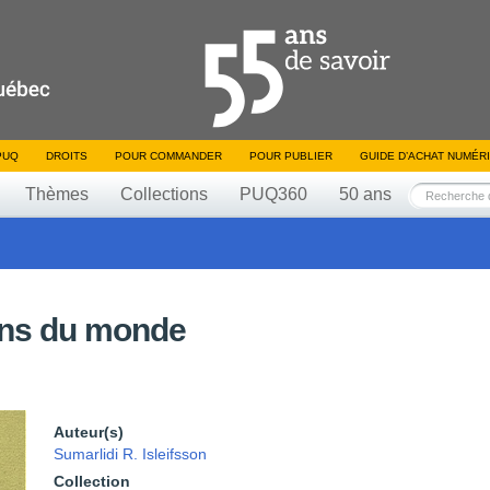
PUQ
DROITS
POUR COMMANDER
POUR PUBLIER
GUIDE D’ACHAT NUMÉR
Thèmes
Collections
PUQ360
50 ans
ins du monde
Auteur(s)
Sumarlidi R. Isleifsson
Collection