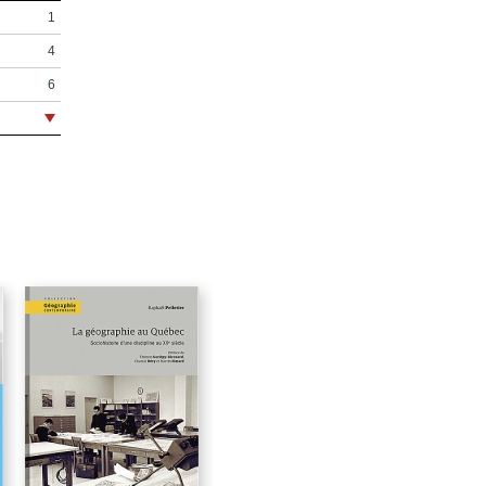
1
4
6
9
10
11
65
97
161
225
235
253
258