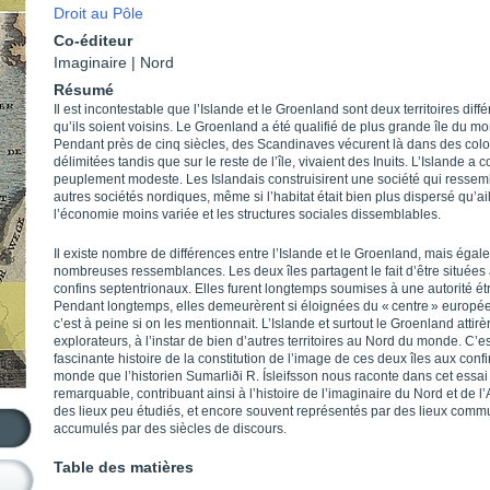
Droit au Pôle
Co-éditeur
Imaginaire | Nord
Résumé
Il est incontestable que l’Islande et le Groenland sont deux territoires diffé
qu’ils soient voisins. Le Groenland a été qualifié de plus grande île du m
Pendant près de cinq siècles, des Scandinaves vécurent là dans des colo
délimitées tandis que sur le reste de l’île, vivaient des Inuits. L’Islande a
peuplement modeste. Les Islandais construisirent une société qui ressem
autres sociétés nordiques, même si l’habitat était bien plus dispersé qu’ail
l’économie moins variée et les structures sociales dissemblables.
Il existe nombre de différences entre l’Islande et le Groenland, mais éga
nombreuses ressemblances. Les deux îles partagent le fait d’être situées
confins septentrionaux. Elles furent longtemps soumises à une autorité ét
Pendant longtemps, elles demeurèrent si éloignées du « centre » europé
c’est à peine si on les mentionnait. L’Islande et surtout le Groenland attirè
explorateurs, à l’instar de bien d’autres territoires au Nord du monde. C’es
fascinante histoire de la constitution de l’image de ces deux îles aux conf
monde que l’historien Sumarliði R. Ísleifsson nous raconte dans cet essai
remarquable, contribuant ainsi à l’histoire de l’imaginaire du Nord et de l’
des lieux peu étudiés, et encore souvent représentés par des lieux comm
accumulés par des siècles de discours.
Table des matières