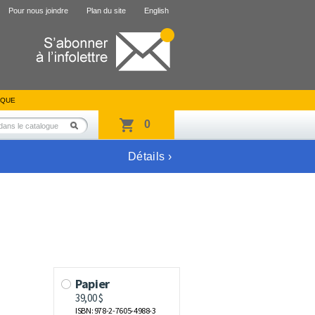
Pour nous joindre
Plan du site
English
IQUE
0
Détails ›