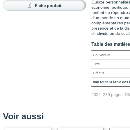
Quinze personnalités 
Fiche produit
économie, politique, 
tentent de répondre 
d’un monde en mutati
complémentaires perm
présence et de la di
d’individu ou de soci
Table des matièr
Couverture
Titre
Crédits
Préface
Voir toute la table des
Remerciements
2022, 280 pages, D
Table des matières
Liste des sigles
Voir aussi
Introduction
PARTIE A / Penser la di