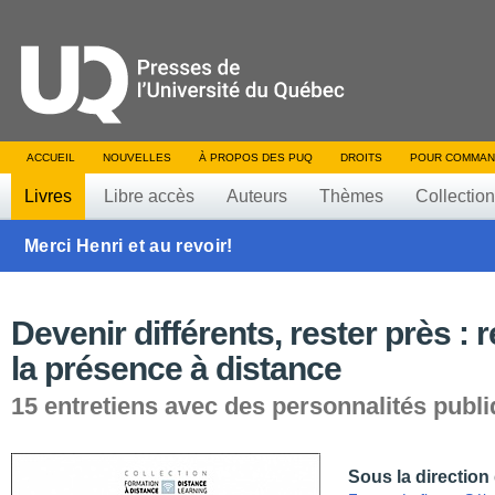
ACCUEIL
NOUVELLES
À PROPOS DES PUQ
DROITS
POUR COMMAN
Livres
Libre accès
Auteurs
Thèmes
Collectio
Merci Henri et au revoir!
Devenir différents, rester près : 
la présence à distance
15 entretiens avec des personnalités publ
Sous la direction