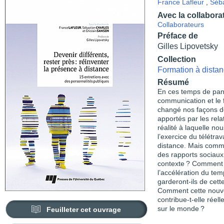
France Lafleur
,
Séba
Avec la collabora
Collaborateurs
Préface de
Gilles Lipovetsky
Collection
Formation à distan
Résumé
En ces temps de pand
communication et le
changé nos façons de
apportés par les rela
réalité à laquelle n
l’exercice du télétra
distance. Mais comme
des rapports sociaux
contexte ? Comment pe
l’accélération du te
garderont-ils de cet
Comment cette nouvel
contribue-t-elle réel
sur le monde ?
Feuilleter cet ouvrage