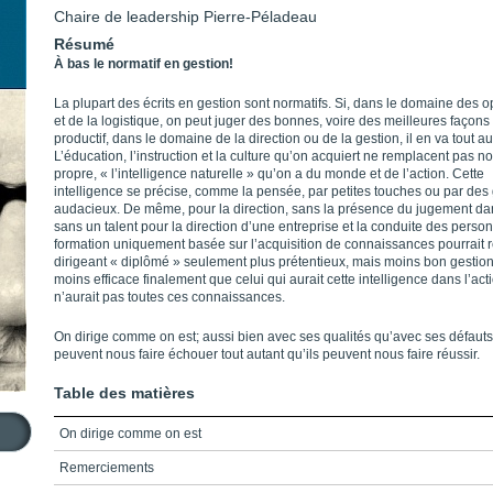
Chaire de leadership Pierre-Péladeau
Résumé
À bas le normatif en gestion!
La plupart des écrits en gestion sont normatifs. Si, dans le domaine des o
et de la logistique, on peut juger des bonnes, voire des meilleures façons 
productif, dans le domaine de la direction ou de la gestion, il en va tout a
L’éducation, l’instruction et la culture qu’on acquiert ne remplacent pas n
propre, « l’intelligence naturelle » qu’on a du monde et de l’action. Cette
intelligence se précise, comme la pensée, par petites touches ou par des
audacieux. De même, pour la direction, sans la présence du jugement dan
sans un talent pour la direction d’une entreprise et la conduite des perso
formation uniquement basée sur l’acquisition de connaissances pourrait r
dirigeant « diplômé » seulement plus prétentieux, mais moins bon gestion
moins efficace finalement que celui qui aurait cette intelligence dans l’acti
n’aurait pas toutes ces connaissances.
On dirige comme on est; aussi bien avec ses qualités qu’avec ses défauts. 
peuvent nous faire échouer tout autant qu’ils peuvent nous faire réussir.
Table des matières
On dirige comme on est
Remerciements