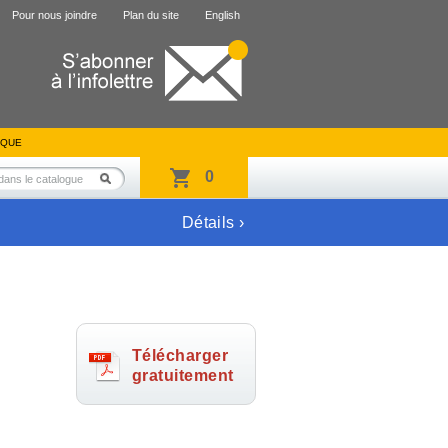
Pour nous joindre
Plan du site
English
IQUE
0
Détails ›
Télécharger
gratuitement