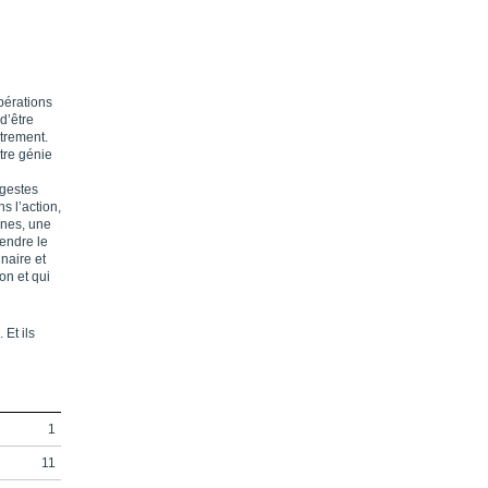
pérations
d’être
utrement.
otre génie
 gestes
s l’action,
nnes, une
endre le
naire et
on et qui
Et ils
1
11