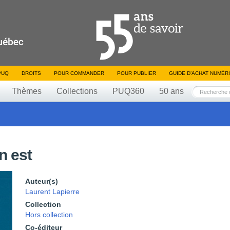
PUQ
DROITS
POUR COMMANDER
POUR PUBLIER
GUIDE D’ACHAT NUMÉR
Thèmes
Collections
PUQ360
50 ans
n est
Auteur(s)
Laurent Lapierre
Collection
Hors collection
Co-éditeur