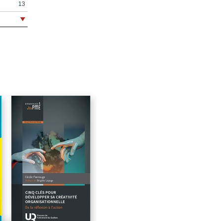
13
15
25
27
35
38
41
45
48
56
62
68
95
108
111