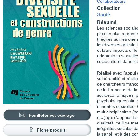
Collaborateurs
Collection
Santé
Résumé
Les sciences social
plus en plus à prend
théories sur les orie
les diverses articul
et leurs impacts diff
orientations sexuell
socioculturel dans leq
Réalisé avec l’appui
vulnérabilité et rési
de chercheurs franc
de la France et de l
socioéconomiques, pro
psychologiques afin d
minorités sexuelles. 
multidisciplinaires (s
Feuilleter cet ouvrage
etc.) qui s’appuient 
qualitatif, ce livre 
inégalités sociales 
Fiche produit
la santé, et à des con