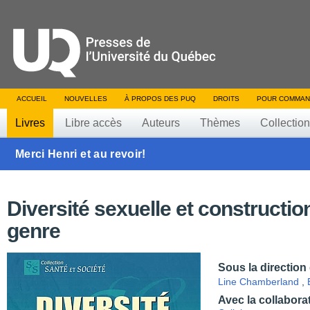
ACCUEIL
NOUVELLES
À PROPOS DES PUQ
DROITS
POUR COMMAN
Livres
Libre accès
Auteurs
Thèmes
Collectio
Merci Henri et au revoir!
Diversité sexuelle et constructio
genre
Sous la direction
Line Chamberland
,
Avec la collabora