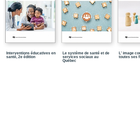
Chapitre 8 : Discriminati
Chapitre 9 : Transsexua
Chapitre 10 : Bisexualit
Chapitre 11 : Adapter l
liminarité sociale, éthi
Chapitre 12 : Les usag
des femmes d'orientati
Interventions éducatives en
Le système de santé et de
L' image co
santé, 2e édition
services sociaux au
toutes ses 
Chapitre 13 : The Dile
Québec
Promotion and Homose