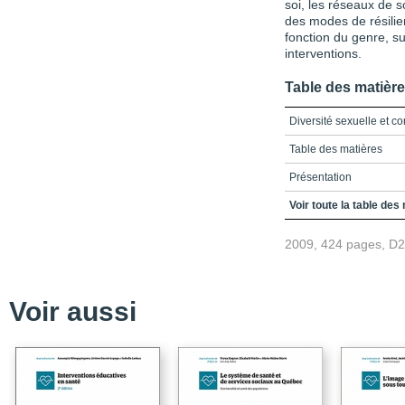
soi, les réseaux de s
des modes de résilien
fonction du genre, s
interventions.
Table des matièr
Diversité sexuelle et c
Table des matières
Présentation
Chapitre 1 : "Tous les g
Voir toute la table des
Chaptire 2 : Insultes o
2009, 424 pages, D
Chapitre 3 : A Contextu
Chapitre 4 : Multiple P
Voir aussi
Chapitre 5 : Le droit à 
Chapitre 6 : Contextes d
identités homosexuelle 
Chapitre 7 : Hétérosexi