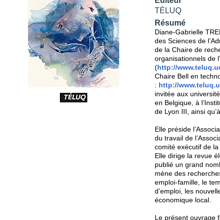
Éditeur
TÉLUQ
Résumé
Diane-Gabrielle TRE
des Sciences de l’Adm
de la Chaire de rech
organisationnels de 
(
http://www.teluq.
Chaire Bell en techno
:
http://www.teluq.
invitée aux université
en Belgique, à l’Insti
de Lyon III, ainsi q
Elle préside l’Associ
du travail de l’Associ
comité exécutif de l
Elle dirige la revue 
publié un grand nombr
mène des recherches s
emploi-famille, le tem
d’emploi, les nouvell
économique local.
Le présent ouvrage fa