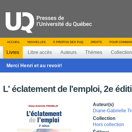
ACCUEIL
NOUVELLES
À PROPOS DES PUQ
DROITS
POUR COMMAN
Livres
Libre accès
Auteurs
Thèmes
Collectio
Merci Henri et au revoir!
L' éclatement de l'emploi, 2e édit
Auteur(s)
Diane-Gabrielle T
Collection
Hors collection