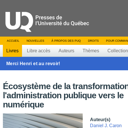
ACCUEIL
NOUVELLES
À PROPOS DES PUQ
DROITS
POUR COMMAN
Livres
Libre accès
Auteurs
Thèmes
Collectio
Merci Henri et au revoir!
Écosystème de la transformatio
l'administration publique vers le
numérique
Auteur(s)
Daniel J. Caron