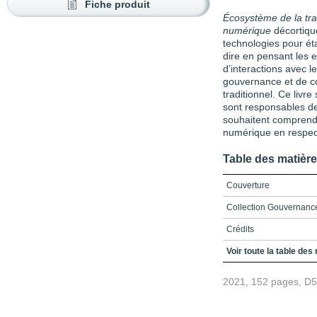
Fiche produit
Écosystème de la tra
numérique
décortique
technologies pour éta
dire en pensant les e
d’interactions avec l
gouvernance et de c
traditionnel. Ce livr
sont responsables de
souhaitent comprend
numérique en respect
Table des matièr
Couverture
Collection Gouvernance
Crédits
Table des matières
Voir toute la table des
Liste des encadrés
2021, 152 pages, D
Liste des figures