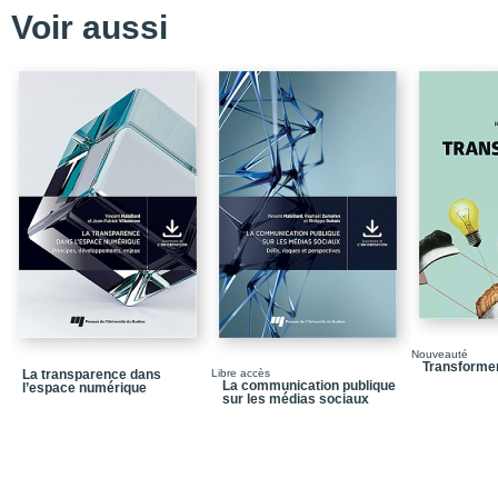
Liste des tableaux
Voir aussi
Introduction
Chapitre 1. L’informatio
Chapitre 2. L’administra
Chapitre 3. Le numériq
Chapitre 4. Les technolo
numérique : repenser l’
informationnels
Conclusion générale
Notices biographiques
Quatrième de couvertu
Nouveauté
Transformer
La transparence dans
Libre accès
La communication publique
l’espace numérique
sur les médias sociaux