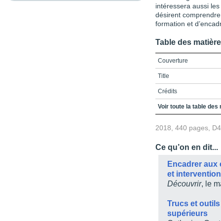
intéressera aussi les
désirent comprendre 
formation et d’encad
Table des matièr
Couverture
Title
Crédits
Table des matières
Voir toute la table des
Introduction
2018, 440 pages, D
Partie 1 / Les condition
Ce qu’on en dit...
Chapitre 1 / Les exigen
supérieurs
Encadrer aux 
et interventio
Chapitre 2 / Les difficu
Découvrir
, le 
Partie 2 / Les étapes p
Trucs et outil
Chapitre 3 / La sélectio
supérieurs
Chapitre 4 / Les modalit