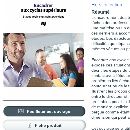
Hors collection
Résumé
L’encadrement des ét
tâches des professeur
une maîtrise ou un 
ces derniers à accom
études. Les directeu
difficultés qui dépas
mêmes vécues ou pour
Encadrer aux cycles 
expose ces situations
décrit les étapes d
contact avec l’étudi
problèmes liés à chaq
contourner ou de les
illustrent les propos 
entre le directeur et 
profitables possible. 
de manière explicite
Feuilleter cet ouvrage
perçue comme étant de
dimension qui peut au
Fiche produit
Cet ouvrage sera util