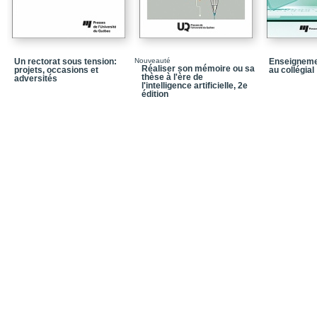
Chapitre 15 / La situati
Conclusion
Annexe C.1 / Référenc
Un rectorat sous tension:
Nouveauté
Enseigneme
Réaliser son mémoire ou sa
projets, occasions et
au collégial
les chapitres
thèse à l'ère de
adversités
l'intelligence artificielle, 2e
Annexe C.2 / Liste des f
édition
Bibliographie
Quatrième de couvertu