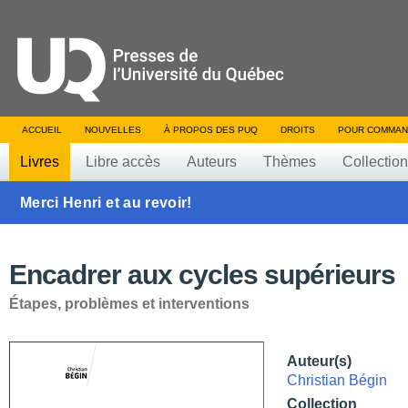
ACCUEIL
NOUVELLES
À PROPOS DES PUQ
DROITS
POUR COMMAN
Livres
Libre accès
Auteurs
Thèmes
Collectio
Merci Henri et au revoir!
Encadrer aux cycles supérieurs
Étapes, problèmes et interventions
Auteur(s)
Christian Bégin
Collection