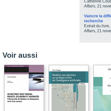
Catherine Cout
Affairs
, 21 nov
Partie 3 / L’accompagn
Chapitre 5 / Le proce
Vaincre la dif
les étapes
recherche
Extrait du livre
Chapitre 6 / L’aide à la
Affairs
, 21 nov
Chapitre 7 / L’accompag
question de recherche
Chapitre 8 / L’accompa
et du cadre théorique
Voir aussi
Chapitre 9 / L’accompa
Chapitre 10 / L’accompa
interprétation
Chapitre 11 / L’accomp
Chapitre 12 / L’accomp
mémoire ou de la thèse
Partie 4 / Les problèmes
Chapitre 13 / Les probl
Chapitre 14 / Les probl