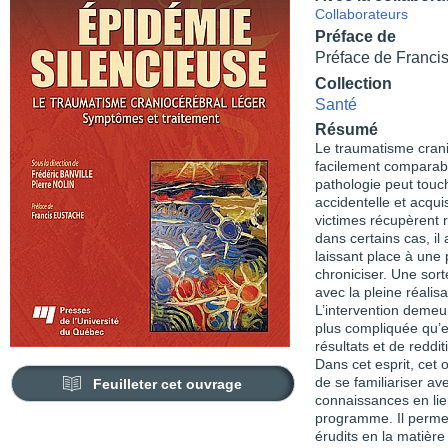
Collaborateurs
Préface de
Préface de Franci
Collection
Santé
Résumé
Le traumatisme crani
facilement comparabl
pathologie peut touc
accidentelle et acqu
victimes récupèrent 
dans certains cas, il
laissant place à une
chroniciser. Une sorte
avec la pleine réalis
L’intervention demeu
plus compliquée qu’e
résultats et de redd
Dans cet esprit, cet
de se familiariser av
Feuilleter cet ouvrage
connaissances en lie
programme. Il perme
érudits en la matièr