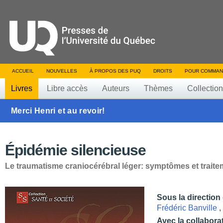
ACCUEIL
NOUVELLES
À PROPOS DES PUQ
DROITS
POUR COMMAN
Livres
Libre accès
Auteurs
Thèmes
Collectio
Merci Henri et au revoir!
Épidémie silencieuse
Le traumatisme craniocérébral léger: symptômes et traite
Sous la direction
Frédéric Banville
,
Avec la collabora