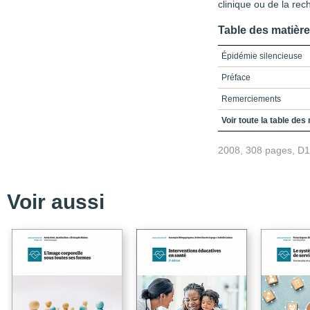
clinique ou de la rec
Table des matièr
Épidémie silencieuse
Préface
Remerciements
Table des matières
Voir toute la table des
Introduction
2008, 308 pages, D
Partie 1
Chapitre 1 - Le traumat
Voir aussi
Chapitre 2 - Les travau
Chapitre 3 - Compréhen
symptômes physiques du
traitement
Chapitre 4 - Portrait de
TCC léger consécutivem
Chapitre 5 - L'impact d