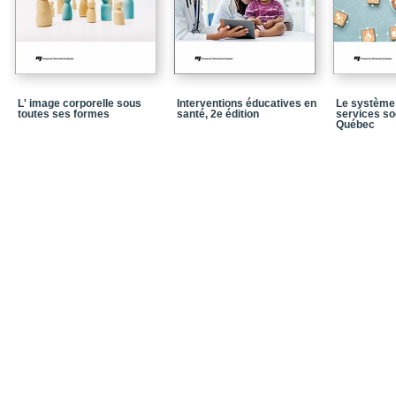
Chapitre 6 - Questionn
un traumatisme cranio
Chapitre 7
Chapitre 8
L' image corporelle sous
Interventions éducatives en
Le système 
Partie 2
toutes ses formes
santé, 2e édition
services so
Québec
Chapitre 9
Chapitre 10
Chapitre 11
Chapitre 12
Chapitre 13
Chapitre 14
Chapitre 15
Conclusion
Glossaire
Références