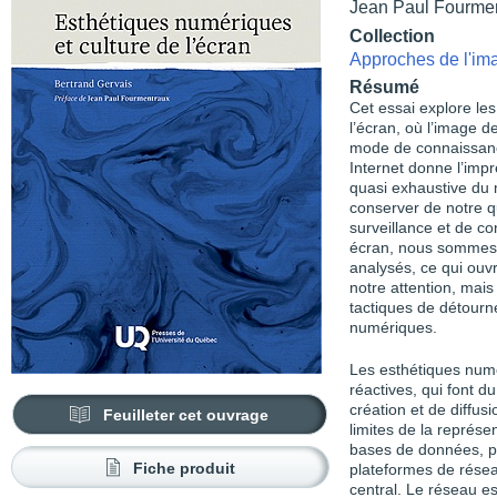
Jean Paul Fourme
Collection
Approches de l'im
Résumé
Cet essai explore les
l’écran, où l’image 
mode de connaissance
Internet donne l’im
quasi exhaustive du
conserver de notre qu
surveillance et de con
écran, nous sommes 
analysés, ce qui ouv
notre attention, mais
tactiques de détourn
numériques.
Les esthétiques numé
réactives, qui font d
création et de diffusi
Feuilleter cet ouvrage
limites de la représ
bases de données, pa
Fiche produit
plateformes de réseau
central. Le réseau es