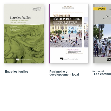
Dispositifs numériques
Pour une littératie num
Esthétiques numérique
PARTIE I : Culture de l
Chapitre 1 : Soif de réal
Figure 1.1 Page d’accu
Chapitre 2 : Société de
Figure 2.1 G is for Goog
Figure 2.2 Capture d’é
Les dessous de L.H.O
Entre les feuilles
Patrimoine et
Nouveauté
Les commun
développement local
Figure 2.3 Page de My 
2006
Figure 2.5 « je hais l 
Figure 2.4 « je mange d
Google
Figure 2.6 Page de résu