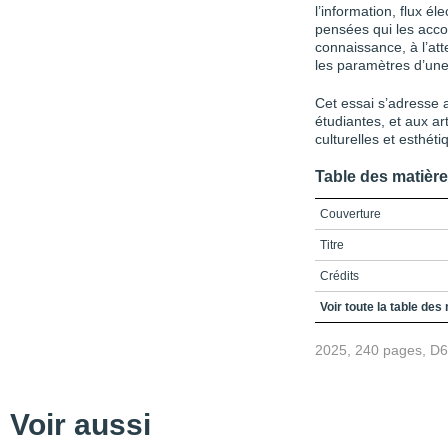
l’information, flux é
pensées qui les accom
connaissance, à l’att
les paramètres d’un
Cet essai s’adresse
étudiantes, et aux ar
culturelles et esthét
Table des matièr
Couverture
Titre
Crédits
Préface : Vers une écol
Voir toute la table des
Remerciements
2025, 240 pages, D
Table des matières
Liste des figures
Voir aussi
Introduction : Cultures