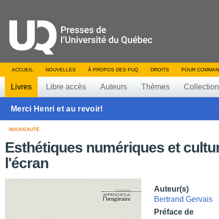
ACCUEIL
NOUVELLES
À PROPOS DES PUQ
DROITS
POUR COMMAN
Livres
Libre accès
Auteurs
Thèmes
Collectio
Merci Henri et au revoir!
NOUVEAUTÉ
Esthétiques numériques et cultu
l'écran
Auteur(s)
Bertrand Gervais
Préface de