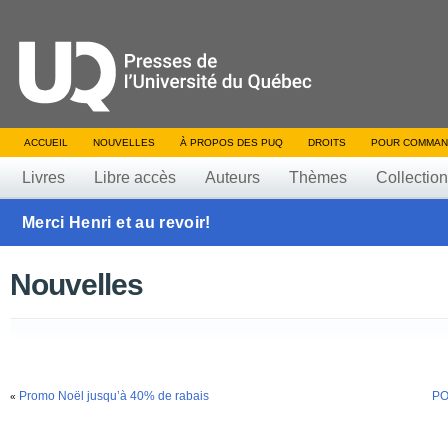
ACCUEIL
NOUVELLES
À PROPOS DES PUQ
DROITS
POUR COMMAN
Livres
Libre accès
Auteurs
Thèmes
Collectio
Merci Henri et au revoir!
Nouvelles
Promo Noël jusqu’à 40% de rabais
PO
«