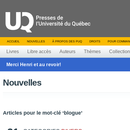
ACCUEIL
NOUVELLES
À PROPOS DES PUQ
DROITS
POUR COMMAN
Livres
Libre accès
Auteurs
Thèmes
Collectio
Merci Henri et au revoir!
Nouvelles
Articles pour le mot-clé ‘blogue’