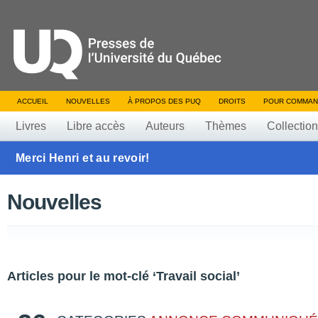
ACCUEIL
NOUVELLES
À PROPOS DES PUQ
DROITS
POUR COMMAN
Livres
Libre accès
Auteurs
Thèmes
Collectio
Merci Henri et au revoir!
Nouvelles
Articles pour le mot-clé ‘Travail social’