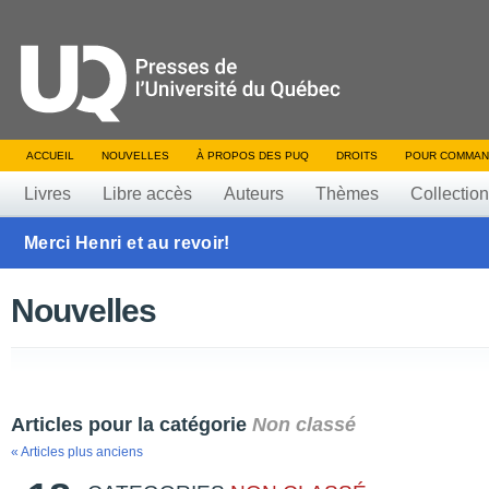
ACCUEIL
NOUVELLES
À PROPOS DES PUQ
DROITS
POUR COMMAN
Livres
Libre accès
Auteurs
Thèmes
Collectio
Merci Henri et au revoir!
Nouvelles
Articles pour la catégorie
Non classé
« Articles plus anciens