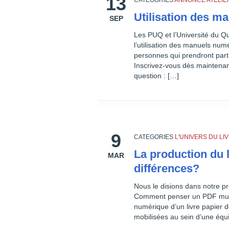
13
CATEGORIES
ANNONCE
ATELIE
Utilisation des m
SEP
Les PUQ et l’Université du Qu
l’utilisation des manuels nu
personnes qui prendront part 
Inscrivez-vous dès maintenan
question : […]
9
CATEGORIES
L'UNIVERS DU L
La production du l
MAR
différences?
Nous le disions dans notre pré
Comment penser un PDF multip
numérique d’un livre papier d
mobilisées au sein d’une équi