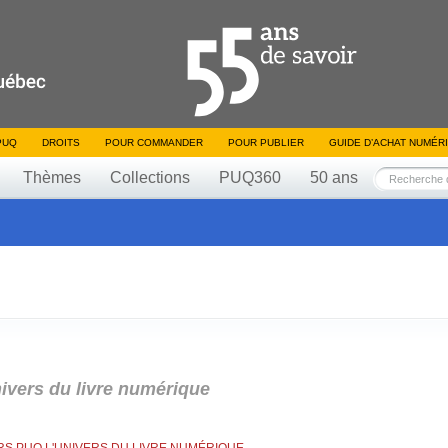
PUQ
DROITS
POUR COMMANDER
POUR PUBLIER
GUIDE D’ACHAT NUMÉR
Thèmes
Collections
PUQ360
50 ans
ivers du livre numérique