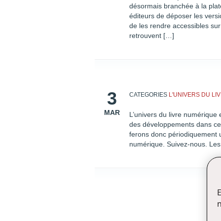
désormais branchée à la pla
éditeurs de déposer les vers
de les rendre accessibles sur
retrouvent […]
3
CATEGORIES
L'UNIVERS DU L
MAR
L’univers du livre numérique 
des développements dans ce d
ferons donc périodiquement un
numérique. Suivez-nous. Les 4
E
n