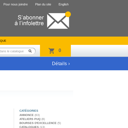
Pour nous joindre
Plan du site
English
IQUE
0
Détails ›
CATÉGORIES
ANNONCE
(63)
ATELIERS PUQ
(8)
BOURSES D'EXCELLENCE
(5)
CATALOGUES
(13)