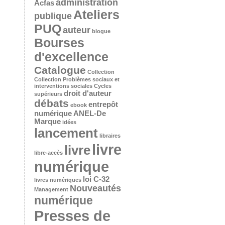
administration
Acfas
Ateliers
publique
PUQ
auteur
blogue
Bourses
d'excellence
Catalogue
Collection
Collection Problèmes sociaux et
interventions sociales
Cycles
droit d'auteur
supérieurs
débats
entrepôt
ebook
numérique ANEL-De
Marque
idées
lancement
libraires
livre
livre
libre-accès
numérique
loi C-32
livres numériques
Nouveautés
Management
numérique
Presses de