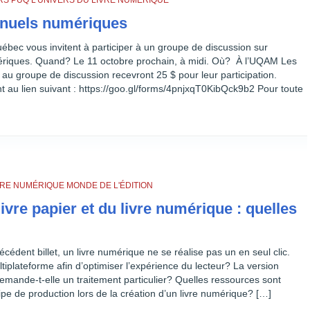
RS PUQ
L'UNIVERS DU LIVRE NUMÉRIQUE
anuels numériques
ébec vous invitent à participer à un groupe de discussion sur
mériques. Quand? Le 11 octobre prochain, à midi. Où? À l’UQAM Les
au groupe de discussion recevront 25 $ pour leur participation.
t au lien suivant : https://goo.gl/forms/4pnjxqT0KibQck9b2 Pour toute
IVRE NUMÉRIQUE
MONDE DE L'ÉDITION
ivre papier et du livre numérique : quelles
cédent billet, un livre numérique ne se réalise pas un en seul clic.
lateforme afin d’optimiser l’expérience du lecteur? La version
emande-t-elle un traitement particulier? Quelles ressources sont
pe de production lors de la création d’un livre numérique? […]