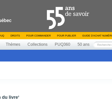
PUQ
DROITS
POUR COMMANDER
POUR PUBLIER
GUIDE D’ACHAT NUMÉR
Thèmes
Collections
PUQ360
50 ans
 du livre’