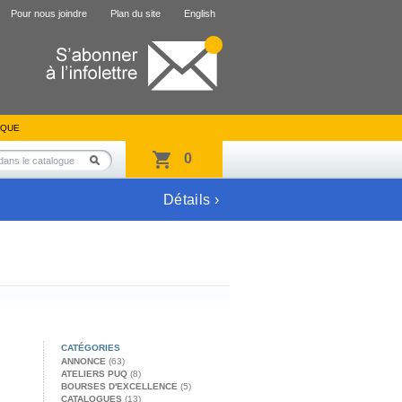
Pour nous joindre
Plan du site
English
IQUE
0
Détails ›
CATÉGORIES
ANNONCE
(63)
ATELIERS PUQ
(8)
BOURSES D'EXCELLENCE
(5)
CATALOGUES
(13)