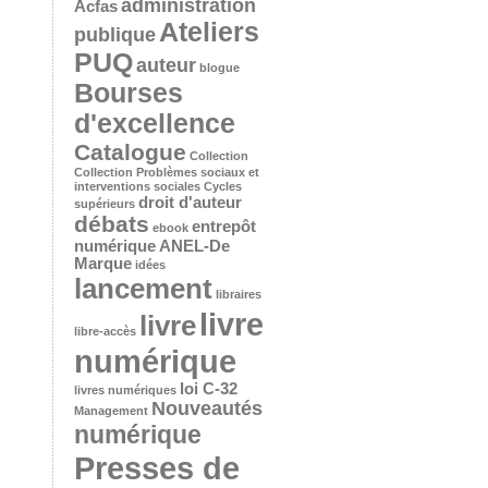
administration
Acfas
Ateliers
publique
PUQ
auteur
blogue
Bourses
d'excellence
Catalogue
Collection
Collection Problèmes sociaux et
interventions sociales
Cycles
droit d'auteur
supérieurs
débats
entrepôt
ebook
numérique ANEL-De
Marque
idées
lancement
libraires
livre
livre
libre-accès
numérique
loi C-32
livres numériques
Nouveautés
Management
numérique
Presses de