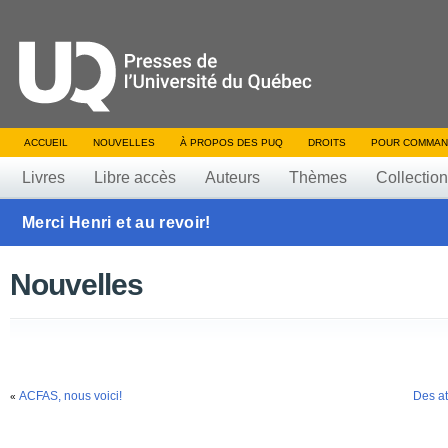
ACCUEIL
NOUVELLES
À PROPOS DES PUQ
DROITS
POUR COMMAN
Livres
Libre accès
Auteurs
Thèmes
Collectio
Merci Henri et au revoir!
Nouvelles
ACFAS, nous voici!
Des at
«