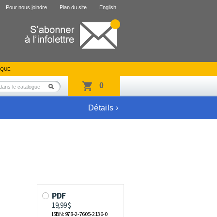
Pour nous joindre
Plan du site
English
IQUE
0
Détails ›