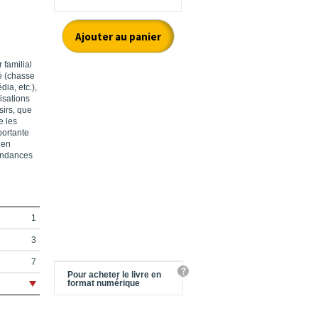
 familial
é (chasse
dia, etc.),
isations
sirs, que
e les
portante
 en
tendances
1
3
7
?
Pour acheter le livre en
format numérique
9
13