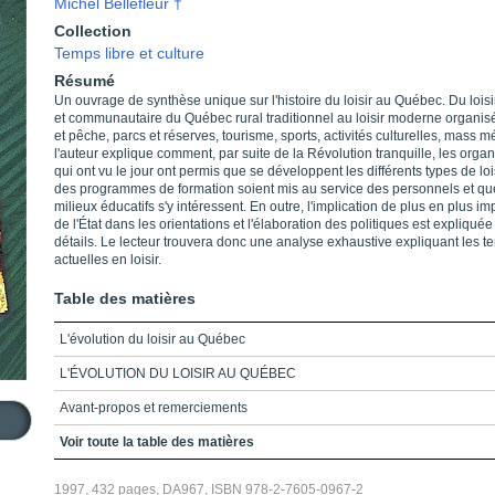
Michel Bellefleur †
Collection
Temps libre et culture
Résumé
Un ouvrage de synthèse unique sur l'histoire du loisir au Québec. Du loisir
et communautaire du Québec rural traditionnel au loisir moderne organis
et pêche, parcs et réserves, tourisme, sports, activités culturelles, mass mé
l'auteur explique comment, par suite de la Révolution tranquille, les organ
qui ont vu le jour ont permis que se développent les différents types de loi
des programmes de formation soient mis au service des personnels et qu
milieux éducatifs s'y intéressent. En outre, l'implication de plus en plus im
de l'État dans les orientations et l'élaboration des politiques est expliquée
détails. Le lecteur trouvera donc une analyse exhaustive expliquant les 
actuelles en loisir.
Table des matières
L'évolution du loisir au Québec
L'ÉVOLUTION DU LOISIR AU QUÉBEC
Avant-propos et remerciements
Table des matières
Voir toute la table des matières
Liste des sigles et abréviations
1997, 432 pages, DA967, ISBN 978-2-7605-0967-2