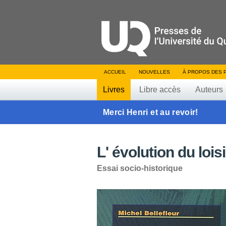
ACCUEIL
NOUVELLES
À PROPOS DES 
Livres
Libre accès
Auteurs
Merci Henri et au revoir!
L' évolution du loi
Essai socio-historique