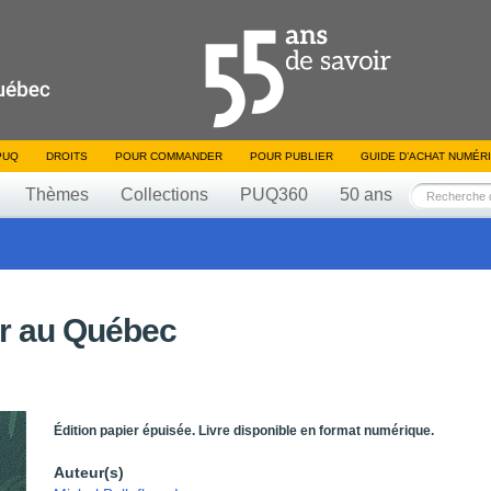
PUQ
DROITS
POUR COMMANDER
POUR PUBLIER
GUIDE D’ACHAT NUMÉR
Thèmes
Collections
PUQ360
50 ans
sir au Québec
Édition papier épuisée. Livre disponible en format numérique.
Auteur(s)