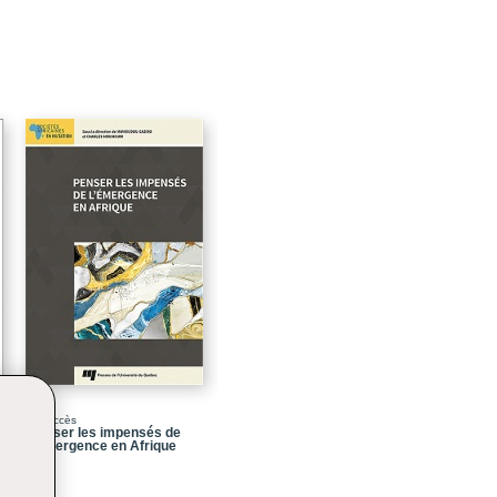
16
17
25
31
45
55
99
105
115
121
Libre accès
165
Penser les impensés de
l'émergence en Afrique
179
191