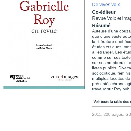
De vives voix
Co-éditeur
Revue Voix et ima
Résumé
Auteure d’une douzai
que d’une vaste aut
la littérature québéc
études critiques, ta
à l’étranger. Les étu
comme sur ses textes
sur ses nombreux inéd
livres publiés. Diver
sociocritique, fémini
multiples facettes de 
présentés chronologi
travaux sur Roy publi
Table des matièr
Voir toute la table des
2011, 220 pages, G