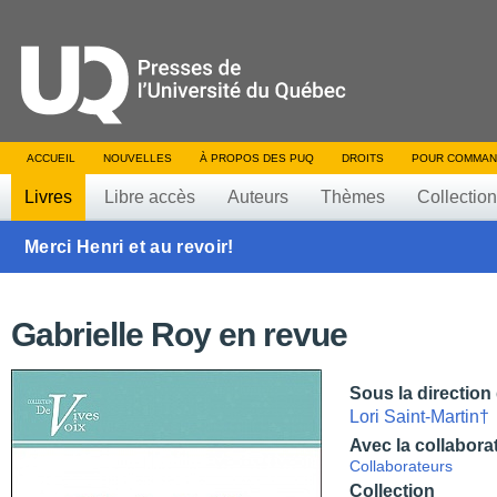
ACCUEIL
NOUVELLES
À PROPOS DES PUQ
DROITS
POUR COMMAN
Livres
Libre accès
Auteurs
Thèmes
Collectio
Merci Henri et au revoir!
Gabrielle Roy en revue
Sous la direction
Lori Saint-Martin†
Avec la collabora
Collaborateurs
Collection