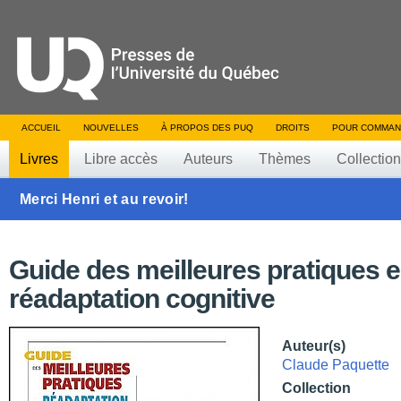
ACCUEIL
NOUVELLES
À PROPOS DES PUQ
DROITS
POUR COMMAN
Livres
Libre accès
Auteurs
Thèmes
Collectio
Merci Henri et au revoir!
Guide des meilleures pratiques 
réadaptation cognitive
Auteur(s)
Claude Paquette
Collection