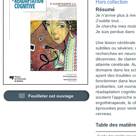
Hors collection
Résumé
Je n'arrive plus à m
J’oublie tout…
Je cherche mes mo
Je suis perdue dans
Une lésion cérébrale
subtiles ou sévères, 
recherches en neuro
décennies, de clairem
atteinte cérébrale. A
domaine dans les sc
ayant des troubles co
fonctionner dans leu
probantes, cet ouvra
réadaptation cognitiv
Feuilleter cet ouvrage
soutient l’approche s
ergothérapeute, le c
éprouvées pour venir
cerveau.
Table des matièr