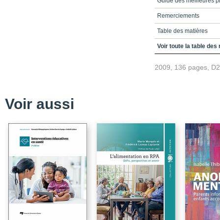
Guide des meilleures pr
Remerciements
Table des matières
Partie 1
Voir toute la table des
Chapitre 1
2009, 136 pages, D
Chapitre 2
Chapitre 3
Voir aussi
Chapitre 4
Partie 2
Chapitre 5
Chapitre 6
Chapitre 7
Chapitre 8
Chapitre 9
Chapitre 10