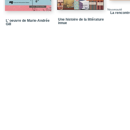
CHAPITRE 3 – Les écrits
Nouveauté
1986
La rencontr
Une histoire de la littérature
Les écrits engagés
L' oeuvre de Marie-Andrée
innue
Gill
Mémoires au naturel et 
Deux espaces littéraires
Crise de l’identité et co
CHAPITRE 4 – Revanche s
émancipation. 1987-19
Rapatrier le patrimoine
L’écriture des traumati
Imaginaire et discours a
culturelle
Écrits au féminin
Développement des inst
CHAPITRE 5 – Innovatio
aujourd’hui