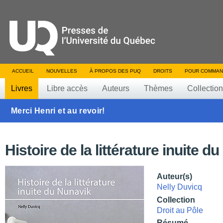
ACCUEIL
NOUVELLES
À PROPOS DES PUQ
DROITS
POUR COMMAN
Livres
Libre accès
Auteurs
Thèmes
Collectio
Merci Henri et au revoir!
Histoire de la littérature inuite d
Auteur(s)
Nelly Duvicq
Collection
Droit au Pôle
Résumé