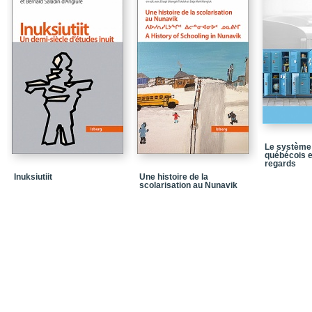
Une histoire des Irland
Les Irlandais protestant
La Grande Famineet l’a
Anglophone ou francop
Bibliographie
Ligne du temps : commu
Immigrants italiens dan
synthèse historique
Le système 
québécois 
regards
Le courant Italie-Québ
Inuksiutiit
Une histoire de la
scolarisation au Nunavik
L’établissement dans l
Les Itinéraires d’intégra
La deuxième vague d’im
La famille, la parenté e
L’univers associatif ita
Bibliographie