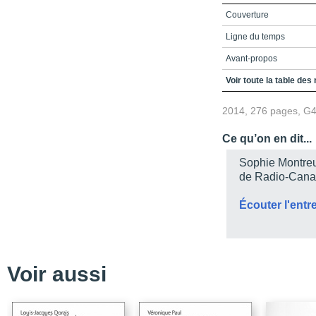
Couverture
Ligne du temps
Avant-propos
Table des matières
Voir toute la table des
Introduction
2014, 276 pages, G
Ligne du temps : comm
Ce qu’on en dit...
La communauté écossaise
Sophie Montreui
L’immigration écossais
de Radio-Canad
La Vie associative
Écouter l'entr
La St. Andrew’s Society
LA Sons of Scotland Be
Les Montréalais d’orig
Voir aussi
Bibliographie
Ligne du temps : commu