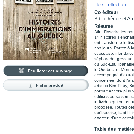
Hors collection
Co-éditeur
Bibliothèque et Ar
Résumé
Afin d’inscrire les n
14 histoires s’encha
ont transformé le ti
nos jours. Partez à 
écossaise, irlandaise
sépharade, grecque, 
du Sud-Est, libanais
le Québec, et Montréa
Feuilleter cet ouvrage
accompagné d’extra
concernée, dont l’an
Fiche produit
artistes Kim Thúy, B
portrait encore plus 
édifices où se sont 
individus qui ont eu 
proposée. Toutes ces
québécoise, liant l’hi
attester, d’une certain
Table des matièr