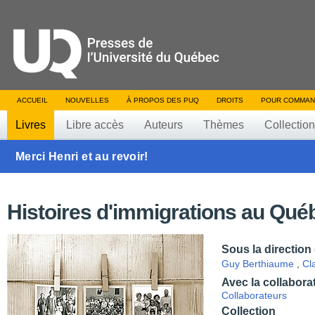
ACCUEIL
NOUVELLES
À PROPOS DES PUQ
DROITS
POUR COMMAN
Livres
Libre accès
Auteurs
Thèmes
Collectio
Merci Henri et au revoir!
Histoires d'immigrations au Qué
Sous la direction
Guy Berthiaume
,
Cl
Avec la collabora
Collaborateurs
Collection