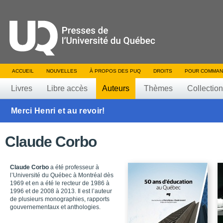
ACCUEIL
NOUVELLES
À PROPOS DES PUQ
DROITS
POUR COMMAN
Livres
Libre accès
Auteurs
Thèmes
Collectio
Merci Henri et au revoir!
Claude Corbo
Claude Corbo
a été professeur à
l’Université du Québec à Montréal dès
1969 et en a été le recteur de 1986 à
1996 et de 2008 à 2013. Il est l’auteur
de plusieurs monographies, rapports
gouvernementaux et anthologies.