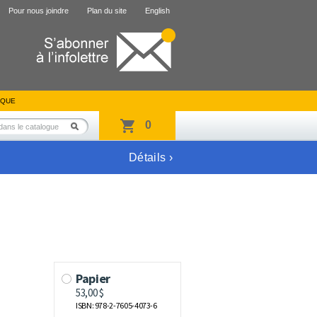
Pour nous joindre
Plan du site
English
IQUE
0
Détails ›