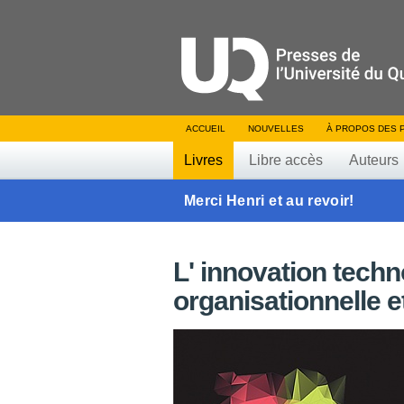
ACCUEIL
NOUVELLES
À PROPOS DES 
Livres
Libre accès
Auteurs
Merci Henri et au revoir!
L' innovation techn
organisationnelle e