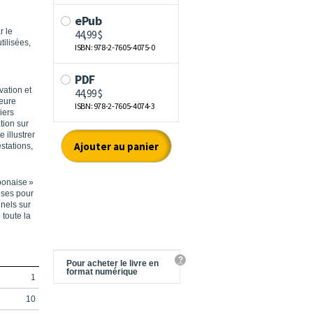
r le
tilisées,
vation et
teure
iers
tion sur
 illustrer
estations,
aponaise »
rises
pour
nnels sur
 toute la
?
Pour acheter le livre en
format numérique
1
10