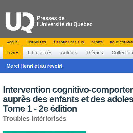
ACCUEIL
NOUVELLES
À PROPOS DES PUQ
DROITS
POUR COMMAN
Livres
Libre accès
Auteurs
Thèmes
Collectio
Merci Henri et au revoir!
Intervention cognitivo-comporte
auprès des enfants et des adole
Tome 1 - 2e édition
Troubles intériorisés