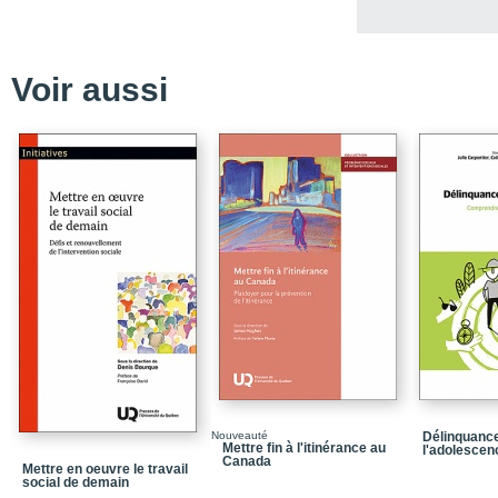
Conclusion et recomma
Références
Voir aussi
Chapitre 2 / L’interven
et des adolescents atte
Conclusion et recomma
Références
Chapitre 3 / L’interven
et des adolescents ayan
d’anxiété généralisée
Conclusion et recomma
Références
Chapitre 4 / L’interven
adolescents ayant de l’
Conclusion et recomma
Références
Nouveauté
Délinquanc
Mettre fin à l'itinérance au
l'adolescen
Chapitre 5 / L’interven
Canada
Mettre en oeuvre le travail
enfants présentant un t
social de demain