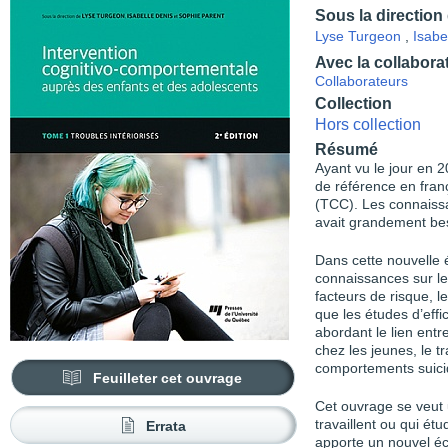
Sous la direction
Lyse Turgeon
,
Isabe
Avec la collabora
Collaborateurs
Collection
Hors collection
Résumé
Ayant vu le jour en 2
de référence en fran
(TCC). Les connaissan
avait grandement bes
Dans cette nouvelle é
connaissances sur le
facteurs de risque, l
que les études d’effi
abordant le lien entr
chez les jeunes, le 
comportements suici
Feuilleter cet ouvrage
Cet ouvrage se veut u
travaillent ou qui ét
Errata
apporte un nouvel écl