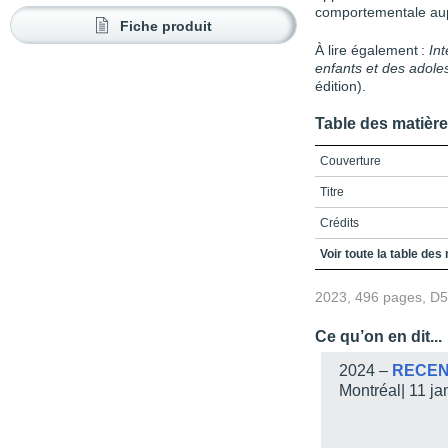
comportementale aup
Fiche produit
À lire également :
In
enfants et des adole
édition).
Table des matièr
Couverture
Titre
Crédits
Avant-propos
Voir toute la table des
Table des matières
2023, 496 pages, D
Introduction / La thér
théorique et pratique d
Ce qu’on en dit...
des adolescents
2024 –
RECEN
Références
Montréal| 11 jan
Chapitre 1 / Est-ce que 
comportementales relèv
clarifier les principaux