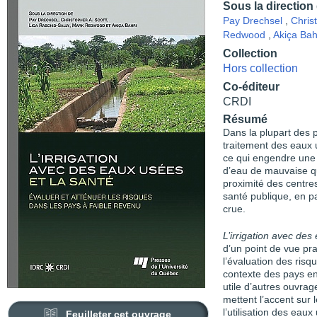
Sous la direction
Pay Drechsel
,
Chris
Redwood
,
Akiça Bah
Collection
Hors collection
Co-éditeur
CRDI
Résumé
Dans la plupart des
traitement des eaux 
ce qui engendre une po
d’eau de mauvaise qua
proximité des centre
santé publique, en p
crue.
L’irrigation avec des
d’un point de vue pra
l’évaluation des risq
contexte des pays e
utile d’autres ouvra
mettent l’accent sur
l’utilisation des eaux
Feuilleter cet ouvrage