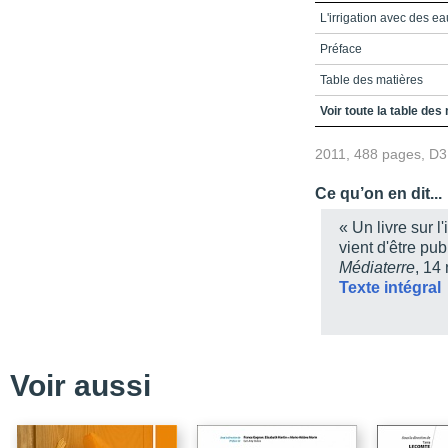
L'irrigation avec des ea
Préface
Table des matières
Liste des encadrés
Voir toute la table des
Liste des figures
2011, 488 pages, D
Liste des tableaux
Ce qu’on en dit...
Abréviations
« Un livre sur l
Contributeurs et exami
vient d'être pu
Médiaterre
, 14
Avant-propos
Texte intégral
Partie 1. Définir les bal
Partie 2. Les risques et
Partie 3. Minimiser les 
Voir aussi
Partie 4. La gouvernanc
réduire les risques
Partie 5. Conclusions e