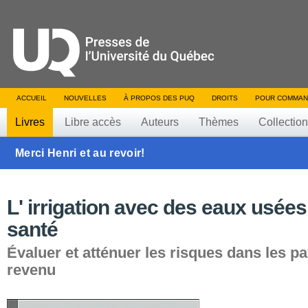
ACCUEIL
NOUVELLES
À PROPOS DES PUQ
DROITS
POUR COMMAN
Livres
Libre accès
Auteurs
Thèmes
Collectio
Merci Henri et au revoir!
L' irrigation avec des eaux usées 
santé
Évaluer et atténuer les risques dans les pa
revenu