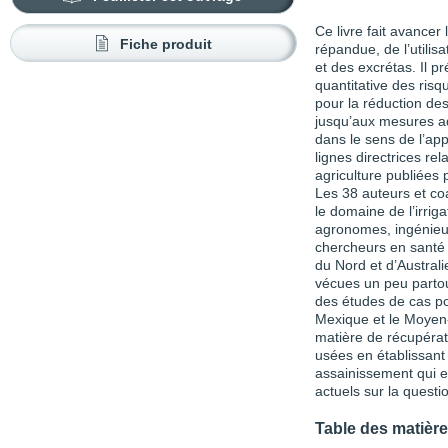
Ce livre fait avancer
Fiche produit
répandue, de l’utilis
et des excrétas. Il 
quantitative des ri
pour la réduction des
jusqu’aux mesures ad
dans le sens de l’ap
lignes directrices rel
agriculture publiées 
Les 38 auteurs et co
le domaine de l’irri
agronomes, ingénieur
chercheurs en santé 
du Nord et d’Austral
vécues un peu parto
des études de cas por
Mexique et le Moyen-O
matière de récupéra
usées en établissant a
assainissement qui 
actuels sur la questi
Table des matièr