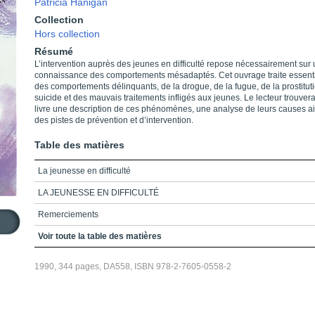
Patricia Hanigan
Collection
Hors collection
Résumé
L’intervention auprès des jeunes en difficulté repose nécessairement su
connaissance des comportements mésadaptés. Cet ouvrage traite essent
des comportements délinquants, de la drogue, de la fugue, de la prostitut
suicide et des mauvais traitements infligés aux jeunes. Le lecteur trouver
livre une description de ces phénomènes, une analyse de leurs causes a
des pistes de prévention et d’intervention.
Table des matières
La jeunesse en difficulté
LA JEUNESSE EN DIFFICULTÉ
Remerciements
Préface
Voir toute la table des matières
Table des matières
1990, 344 pages, DA558, ISBN 978-2-7605-0558-2
Introduction
Chapitre 1_La délinquance juvénile : l’ampleur du phénomène