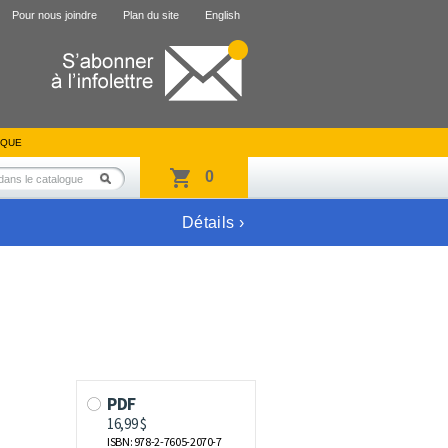
Pour nous joindre
Plan du site
English
IQUE
0
Détails ›