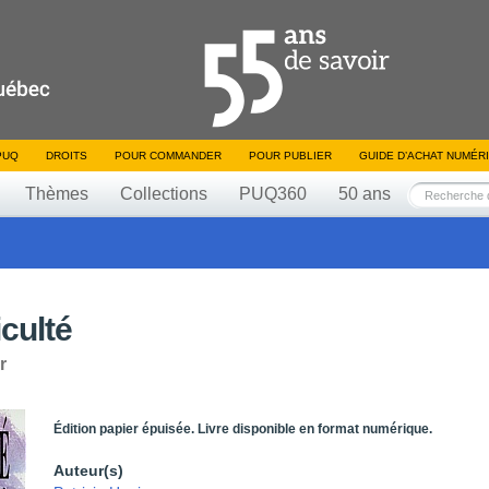
PUQ
DROITS
POUR COMMANDER
POUR PUBLIER
GUIDE D’ACHAT NUMÉR
Thèmes
Collections
PUQ360
50 ans
iculté
r
Édition papier épuisée. Livre disponible en format numérique.
Auteur(s)