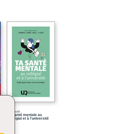
55
85
121
147
167
193
225
257
293
337
Nouveauté
Ta santé mentale au
collégial et à l'université