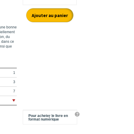
r une bonne
iellement
ion, du
a dans ce
insi que
1
3
7
9
11
?
Pour acheter le livre en
21
format numérique
29