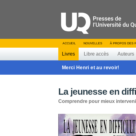
ACCUEIL
NOUVELLES
À PROPOS DES 
Livres
Libre accès
Auteurs
Merci Henri et au revoir!
La jeunesse en diff
Comprendre pour mieux interveni