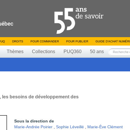
PUQ
DROITS
POUR COMMANDER
POUR PUBLIER
GUIDE D’ACHAT NUMÉR
Thèmes
Collections
PUQ360
50 ans
e, les besoins de développement des
Sous la direction de
Marie-Andrée Poirier
,
Sophie Léveillé
,
Marie-Ève Clément