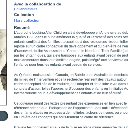
Avec la collaboration de
Collaborateurs
Collection
Hors collection
Résumé
L'approche Looking After Children a été développée en Angleterre au dé
années 1990 dans le but d’améliorer la qualité et l’efficacité des soins off
enfants confiés à des familles d’accueil ou à des ressources résidentielles
repose sur un cadre conceptuel du développement et du bien-être de l’en
(Framework for the Assessment of Children in Need and Their Families) 
par les Britanniques, qui a été transposé aux enfants ayant besoin de pro
mais demeurant dans leur famille d’origine, puis intégré aux services d’ai
l’enfance pour tous les enfants ayant besoin de services.
Au Québec, mais aussi au Canada, en Suède et en Australie, de nombreu
du milieu de l’intervention et de la recherche réalisent des travaux autour
cadre conceptuel afin de le traduire, de l’adapter et de le faire vivre dans 
concrets d’action, telles l’approche S’occuper des enfants ou l’initiative Ac
intersectorielle pour le développement des enfants et de leur sécurité.
Cet ouvrage réunit des textes présentant des expériences en lien avec le
référence britannique, l’adaptation de l’approche ou des outils développ
des enfants placés ou exposés à de multiples facteurs de risque, ou enco
en lumière des concepts qui sous-tendent ce cadre de référence.
Il révèle les principaux enjeux de la mise en place d’une approche de la p