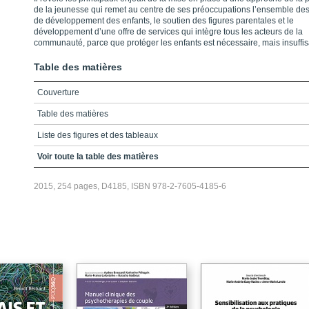
de la jeunesse qui remet au centre de ses préoccupations l’ensemble de
de développement des enfants, le soutien des figures parentales et le
développement d’une offre de services qui intègre tous les acteurs de la
communauté, parce que protéger les enfants est nécessaire, mais insuffis
Table des matières
Couverture
Table des matières
Liste des figures et des tableaux
Introduction
Voir toute la table des matières
Chapitre 1 – Pour un nouveau modèle de réponse à la maltraitance des
2015, 254 pages, D4185, ISBN 978-2-7605-4185-6
enfants. Parce que les protéger est nécessaire, mais insuffisant !
1.1. L’approche de protection « sauvons les enfants » : des limites
préoccupantes
1.2. Un changement d’approche pour une vision plus holistique
1.3. Mise en contexte de l’approche LAC et du FACNF
Conclusion
Bibliographie