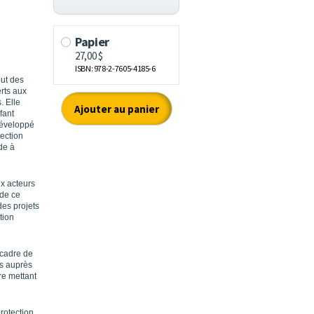
but des
erts aux
. Elle
fant
développé
tection
de à
x acteurs
 de ce
des projets
tion
 cadre de
és auprès
re mettant
rotection