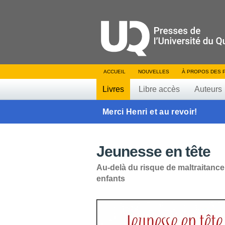
ACCUEIL
NOUVELLES
À PROPOS DES 
Livres
Libre accès
Auteurs
Merci Henri et au revoir!
Jeunesse en tête
Au-delà du risque de maltraitanc
enfants