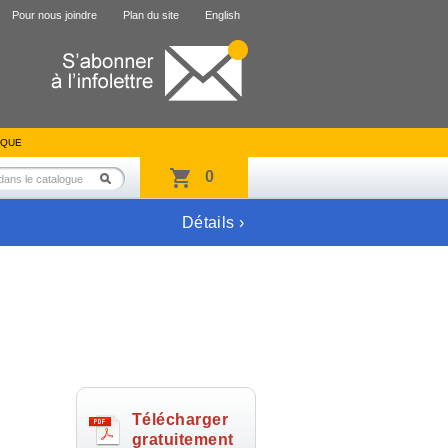
Pour nous joindre
Plan du site
English
IQUE
0
Détails ›
Télécharger
gratuitement