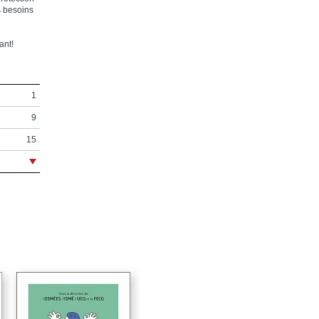
s besoins
ant!
1
9
15
17
23
24
26
27
33
34